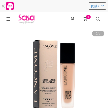
開啟APP
0
1
/
5