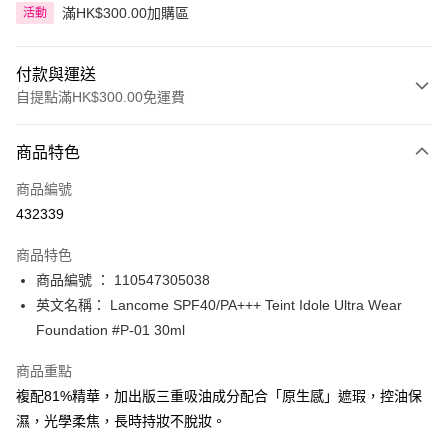
滿HK$300.00加購區
活動
付款與運送
自提點滿HK$300.00免運費
付款方式
商品特色
信用卡
商品編號
Apple Pay
432339
AlipayHK
商品特色
PayMe
商品編號 ： 110547305038
英文名稱： Lancome SPF40/PA+++ Teint Idole Ultra Wear
WeChat Pay
Foundation #P-01 30ml
BoC Pay
商品重點
複配81%精華，加出版三重吸油成分配合「原生感」遮瑕，控油保
送貨方式
濕，光學柔焦，長時持妝不脫妝。
順豐自助櫃 - 確認發貨後1-3個工作天送達