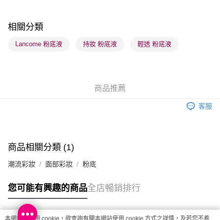
每筆HK$65.00，滿HK$300.00或以上免運費
順豐站及營業點 - 確認發貨後1-3個工作天送達
相關分類
每筆HK$65.00，滿HK$300.00或以上免運費
Lancome 粉底液
持妝 粉底液
輕透 粉底液
確認發貨後1-3 工作天送達，訂單將隨機分配至SF順豐速運或京東
物流公司進行物流配送
每筆HK$65.00，滿HK$300.00或以上免運費
商品推薦
(香港門市) 只顯示可選門市。確認發貨後2-5個工作天到店，3天內
客服
取。逾期會取消訂單，並不會安排重寄
每筆HK$20.00，滿HK$100.00或以上免運費
(澳門門市) 只顯示可選門市。確認發貨後2-5個工作天到店，3天內
商品相關分類 (1)
取。逾期會取消訂單，並不會安排重寄
潮流彩妝
面部彩妝
粉底
每筆HK$20.00，滿HK$100.00或以上免運費
澳門地區配送 - 確認發貨後1-4個工作天送達
運費表
您可能有興趣的商品
全店暢銷排行
本網站中使用 cookie，欲查詢有關本網站使用 cookie 方式之詳情，及若您不希