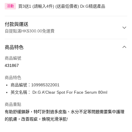
買3送1 (請輸入4件) (送最低價者) Dr.G精選產品
活動
付款與運送
自提點滿HK$300.00免運費
付款方式
商品特色
信用卡
商品編號
Apple Pay
431867
AlipayHK
商品特色
PayMe
商品編號：109985322001
英文名稱： Dr.G A'Clear Spot For Face Serum 80ml
WeChat Pay
商品重點
BoC Pay
有助舒緩鎮靜，特叮針對過多皮脂、水分不足等問題需要集中護理
的肌膚，改善瑕疵，煥現光滑淨肌!
送貨方式
順豐自助櫃 - 確認發貨後1-3個工作天送達