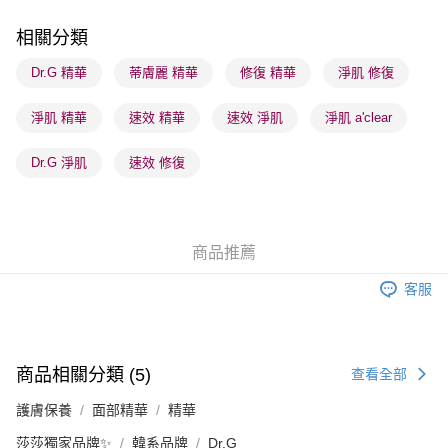
每筆HK$65.00，滿HK$300.00或以上免運費
相關分類
順豐站及營業點 - 確認發貨後1-3個工作天送達
Dr.G 精華
蒂膚麗 精華
修復 精華
淨肌 修復
每筆HK$65.00，滿HK$300.00或以上免運費
淨肌 精華
速效 精華
速效 淨肌
淨肌 a'clear
確認發貨後1-3 工作天送達，訂單將隨機分配至SF順豐速運或京東
物流公司進行物流配送
Dr.G 淨肌
速效 修復
每筆HK$65.00，滿HK$300.00或以上免運費
(香港門市) 只顯示可選門市。確認發貨後2-5個工作天到店，3天內
取。逾期會取消訂單，並不會安排重寄
商品推薦
每筆HK$20.00，滿HK$100.00或以上免運費
客服
(澳門門市) 只顯示可選門市。確認發貨後2-5個工作天到店，3天內
取。逾期會取消訂單，並不會安排重寄
每筆HK$20.00，滿HK$100.00或以上免運費
商品相關分類 (5)
查看全部
澳門地區配送 - 確認發貨後1-4個工作天送達
運費表
護膚保養
面部精華
精華
莎莎獨家品牌✨
韓系品牌
Dr.G