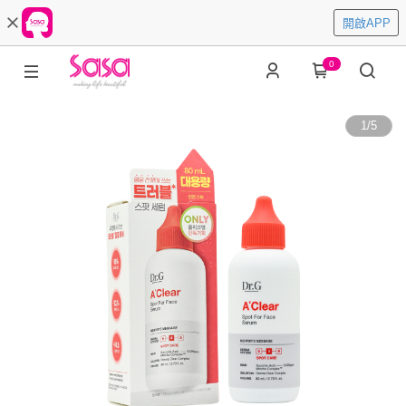
開啟APP
0
1
/
5