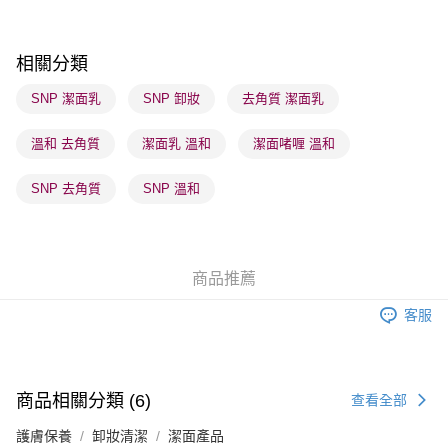
順豐自助櫃 - 確認發貨後1-3個工作天送達
每筆HK$65.00，滿HK$300.00或以上免運費
相關分類
順豐站及營業點 - 確認發貨後1-3個工作天送達
SNP 潔面乳
SNP 卸妝
去角質 潔面乳
每筆HK$65.00，滿HK$300.00或以上免運費
溫和 去角質
潔面乳 溫和
潔面啫喱 溫和
確認發貨後1-3 工作天送達，訂單將隨機分配至SF順豐速運或京東
物流公司進行物流配送
SNP 去角質
SNP 溫和
每筆HK$65.00，滿HK$300.00或以上免運費
(香港門市) 只顯示可選門市。確認發貨後2-5個工作天到店，3天內
取。逾期會取消訂單，並不會安排重寄
商品推薦
每筆HK$20.00，滿HK$100.00或以上免運費
客服
(澳門門市) 只顯示可選門市。確認發貨後2-5個工作天到店，3天內
取。逾期會取消訂單，並不會安排重寄
每筆HK$20.00，滿HK$100.00或以上免運費
商品相關分類 (6)
查看全部
澳門地區配送 - 確認發貨後1-4個工作天送達
運費表
護膚保養
卸妝清潔
潔面產品