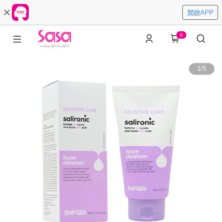
開啟APP
0
1
/
5