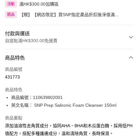
滿HK$300.00加購區
活動
【贈】【網店限定】買SNP指定產品折扣後淨值滿
贈品
HK$300.00即送SNP YOUTH AGE黃金膠原眼霜
付款與運送
自提點滿HK$300.00免運費
付款方式
商品特色
信用卡
商品編號
Apple Pay
431773
AlipayHK
商品特色
PayMe
商品編號：110639802001
英文名稱： SNP Prep Salironic Foam Cleanser 150ml
WeChat Pay
商品重點
BoC Pay
添加油溶性去角質成分，協同AHA、BHA和木瓜蛋白酶，採用低PH
值配方，搭配多種護膚成分，溫和清除角質，長時保濕。
送貨方式