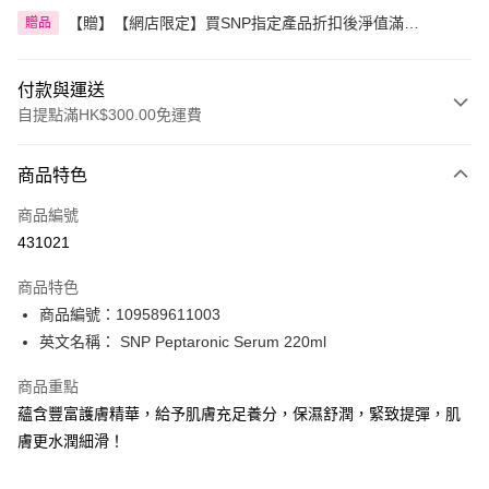
【贈】【網店限定】買SNP指定產品折扣後淨值滿
贈品
HK$300.00即送SNP YOUTH AGE黃金膠原眼霜
付款與運送
自提點滿HK$300.00免運費
付款方式
商品特色
信用卡
商品編號
Apple Pay
431021
AlipayHK
商品特色
PayMe
商品編號：109589611003
英文名稱： SNP Peptaronic Serum 220ml
WeChat Pay
商品重點
BoC Pay
蘊含豐富護膚精華，給予肌膚充足養分，保濕舒潤，緊致提彈，肌
膚更水潤細滑！
送貨方式
順豐自助櫃 - 確認發貨後1-3個工作天送達