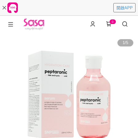
開啟APP
0
1
/
5