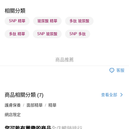
每筆HK$65.00，滿HK$300.00或以上免運費
相關分類
順豐站及營業點 - 確認發貨後1-3個工作天送達
SNP 精華
玻尿酸 精華
多肽 玻尿酸
每筆HK$65.00，滿HK$300.00或以上免運費
多肽 精華
SNP 玻尿酸
SNP 多肽
確認發貨後1-3 工作天送達，訂單將隨機分配至SF順豐速運或京東
物流公司進行物流配送
每筆HK$65.00，滿HK$300.00或以上免運費
商品推薦
(香港門市) 只顯示可選門市。確認發貨後2-5個工作天到店，3天內
取。逾期會取消訂單，並不會安排重寄
客服
每筆HK$20.00，滿HK$100.00或以上免運費
(澳門門市) 只顯示可選門市。確認發貨後2-5個工作天到店，3天內
取。逾期會取消訂單，並不會安排重寄
商品相關分類 (7)
查看全部
每筆HK$20.00，滿HK$100.00或以上免運費
護膚保養
面部精華
精華
澳門地區配送 - 確認發貨後1-4個工作天送達
運費表
網店限定
您可能有興趣的商品
全店暢銷排行