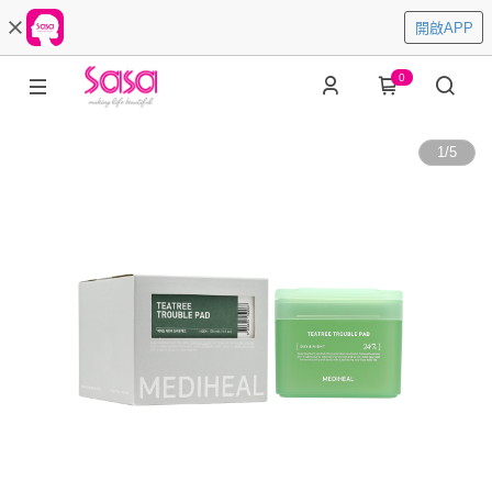
開啟APP
0
1
/
5