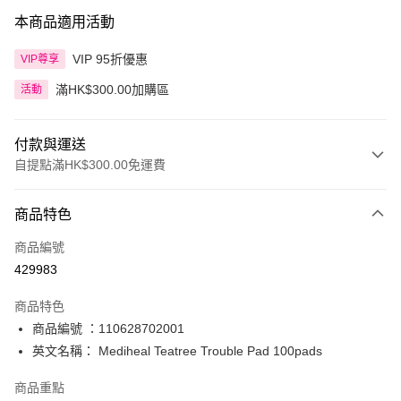
本商品適用活動
VIP 95折優惠
VIP尊享
滿HK$300.00加購區
活動
付款與運送
自提點滿HK$300.00免運費
付款方式
商品特色
信用卡
商品編號
Apple Pay
429983
AlipayHK
商品特色
PayMe
商品編號 ：110628702001
英文名稱： Mediheal Teatree Trouble Pad 100pads
WeChat Pay
商品重點
BoC Pay