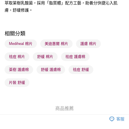
萃取茶樹乳酸菌，採用「脂質體」配方工藝，助養分快捷沁入肌
膚，舒緩修護。
送貨方式
順豐自助櫃 - 確認發貨後1-3個工作天送達
每筆HK$65.00，滿HK$300.00或以上免運費
相關分類
順豐站及營業點 - 確認發貨後1-3個工作天送達
Mediheal 棉片
美迪惠爾 棉片
護膚 棉片
每筆HK$65.00，滿HK$300.00或以上免運費
祛痘 棉片
舒緩 棉片
祛痘 護膚棉
確認發貨後1-3 工作天送達，訂單將隨機分配至SF順豐速運或京東
物流公司進行物流配送
茶樹 護膚棉
舒緩 護膚棉
祛痘 舒緩
每筆HK$65.00，滿HK$300.00或以上免運費
(香港門市) 只顯示可選門市。確認發貨後2-5個工作天到店，3天內
片裝 舒緩
取。逾期會取消訂單，並不會安排重寄
每筆HK$20.00，滿HK$100.00或以上免運費
(澳門門市) 只顯示可選門市。確認發貨後2-5個工作天到店，3天內
商品推薦
取。逾期會取消訂單，並不會安排重寄
客服
每筆HK$20.00，滿HK$100.00或以上免運費