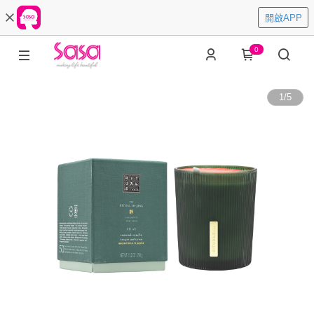
開啟APP
0
1
/
5