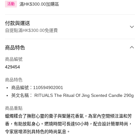
滿HK$300.00加購區
活動
付款與運送
自提點滿HK$300.00免運費
付款方式
商品特色
信用卡
商品編號
Apple Pay
429454
AlipayHK
商品特色
PayMe
商品編號：110594902001
英文名稱： RITUALS The Ritual Of Jing Scented Candle 290g
WeChat Pay
商品重點
BoC Pay
蠟燭糅合了撫慰心靈的棗子與聖蓮花香氣，為室內空間傾注溫和芳
香，有助放鬆身心。燃燒時間可長達50小時，配合設計簡單時尚，
送貨方式
令家居增添別具特色的時尚氣息。
順豐自助櫃 - 確認發貨後1-3個工作天送達