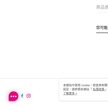
商品
您可能
本網站中使用 cookie，欲查詢有關
設定，請參閱本網站「
私隱政策
」
用 cookie。
了解更多 >