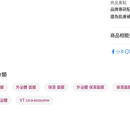
商品重點
WeChat P
品牌專研
捷為肌膚
BoC Pay
商品相關分
送貨方式
順豐自助櫃
護膚保養
分享
每筆HK$6
莎莎獨家
順豐站及營
本月人氣
每筆HK$6
分類
莎莎獨家
確認發貨後
莎莎獨家
面膜
外泌體 面膜
保濕 面膜
外泌體 保濕面膜
保濕面膜
物流公司
莎莎獨家
每筆HK$6
外泌體
VT cica-exosome
護膚保養
(香港門市
取。逾期
每筆HK$2