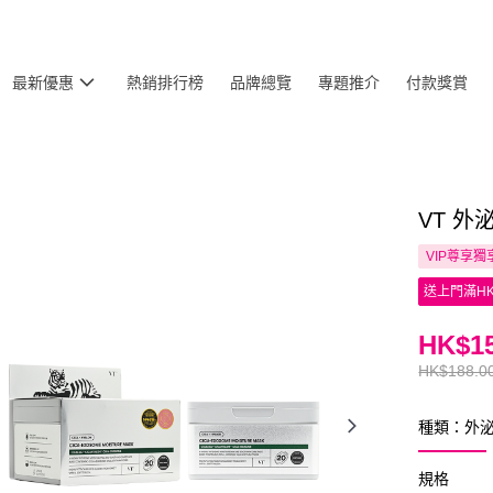
最新優惠
熱銷排行榜
品牌總覽
專題推介
付款獎賞
VT 外
VIP尊享
獨
送上門滿HK
HK$15
HK$188.0
種類：外泌
規格