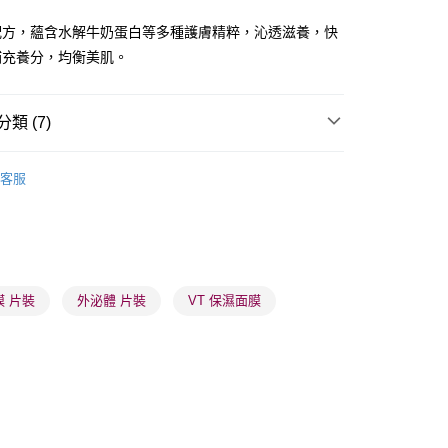
ay
配方，蘊含水解牛奶蛋白等多種護膚精粹，沁透滋養，快
補充養分，均衡美肌。
類 (7)
 - 確認發貨後1-3個工作天送達
面膜
片裝面膜
客服
5.00，滿HK$300.00或以上免運費
品牌✨
韓系品牌
VT
業點 - 確認發貨後1-3個工作天送達
推薦
護膚保養 亮澤美肌
5.00，滿HK$300.00或以上免運費
品牌✨
最新上線
1-3 工作天送達，訂單將隨機分配至SF順豐速運或京東
品牌✨
全部產品
 片裝
外泌體 片裝
VT 保濕面膜
進行物流配送
品牌✨
韓系品牌
全部產品
5.00，滿HK$300.00或以上免運費
皇牌成份系列
Exosome - 源自幹細胞
) 只顯示可選門市。確認發貨後2-5個工作天到店，3天內
會取消訂單，並不會安排重寄
0.00，滿HK$100.00或以上免運費