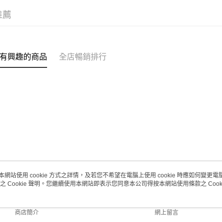
(澳門門市
推薦
取。逾期
每筆HK$2
澳門地區配
有興趣的商品
全店暢銷排行
本網站使用 cookie 方式之詳情，及若您不希望在電腦上使用 cookie 時應如何變更電腦的
之 Cookie 聲明。您繼續使用本網站即表示您同意本公司得按本網站使用條款之 Cooki
關於我們
客戶服務
品牌故事
購物說明
商店簡介
網上留言