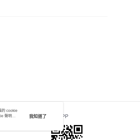
) 只顯示可選門市。確認發貨後2-5個工作天到店，3天內
會取消訂單，並不會安排重寄
0.00，滿HK$100.00或以上免運費
送 - 確認發貨後1-4個工作天送達
運費表
 cookie
e 聲明使
我知道了
官方APP