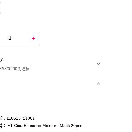
送
$300.00免運費
：110615411001
 VT Cica-Exosome Moisture Mask 20pcs