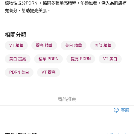
植物性成分PDRN ，協同多種煥亮精粹，沁透滋養，深入為肌膚補
充養分，幫助提亮美肌。
送貨方式
順豐自助櫃 - 確認發貨後1-3個工作天送達
每筆HK$65.00，滿HK$300.00或以上免運費
相關分類
順豐站及營業點 - 確認發貨後1-3個工作天送達
VT 精華
提亮 精華
美白 精華
面部 精華
每筆HK$65.00，滿HK$300.00或以上免運費
美白 提亮
精華 PDRN
提亮 PDRN
VT 美白
確認發貨後1-3 工作天送達，訂單將隨機分配至SF順豐速運或京東
物流公司進行物流配送
PDRN 美白
VT 提亮
每筆HK$65.00，滿HK$300.00或以上免運費
(香港門市) 只顯示可選門市。確認發貨後2-5個工作天到店，3天內
取。逾期會取消訂單，並不會安排重寄
商品推薦
每筆HK$20.00，滿HK$100.00或以上免運費
客服
(澳門門市) 只顯示可選門市。確認發貨後2-5個工作天到店，3天內
取。逾期會取消訂單，並不會安排重寄
每筆HK$20.00，滿HK$100.00或以上免運費