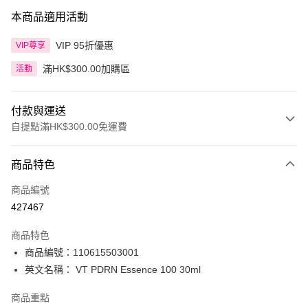
本商品適用活動
VIP 95折優惠
VIP尊享
滿HK$300.00加購區
活動
付款與運送
自提點滿HK$300.00免運費
付款方式
商品特色
信用卡
商品編號
Apple Pay
427467
AlipayHK
商品特色
PayMe
商品編號：110615503001
英文名稱： VT PDRN Essence 100 30ml
WeChat Pay
商品重點
BoC Pay