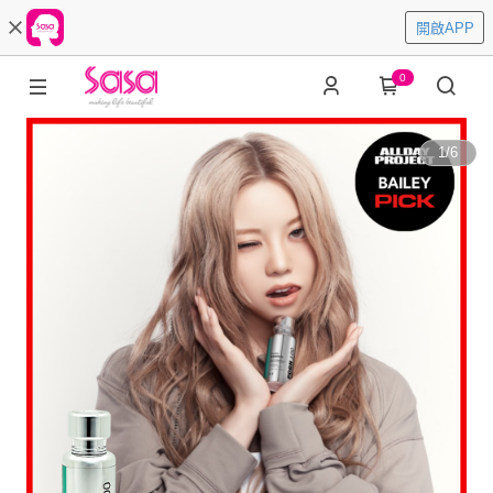
開啟APP
0
1
/
6