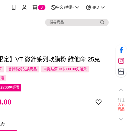
0
中文 (香港)
HKD
定】VT 微針系列軟膜粉 維他命 25克
享
會員積分兌換商品
自提點滿HK$300.00免運費
配送
$300免運費
.00
前往
人氣
商品
他命