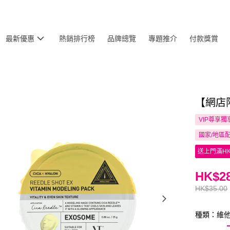
最新優惠
熱銷排行榜
品牌總覽
專題推介
付款獎賞
【網店限
VIP尊享
獨
國家/地區
送上門滿HK
HK$28
HK$35.00
種類：維