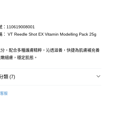
：110619008001
VT Reedle Shot EX Vitamin Modelling Pack 25g
ay
成分，配合多種護膚精粹，沁透滋養，快捷為肌膚補充養
柔嫩細膚，穩定肌態。
類 (7)
 - 確認發貨後1-3個工作天送達
面膜
乳霜面膜
客服
5.00，滿HK$300.00或以上免運費
業點 - 確認發貨後1-3個工作天送達
品牌✨
韓系品牌
VT
5.00，滿HK$300.00或以上免運費
積分換購
網店限定專區
100 - 400 積分專區
1-3 工作天送達，訂單將隨機分配至SF順豐速運或京東
品牌✨
最新上線