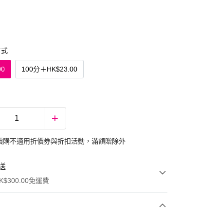
方式
00
100分
＋
HK$23.00
價購不適用折價券與折扣活動，滿額贈除外
送
$300.00免運費