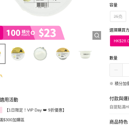
容量
25克
選擇購買
HK$28.
數量
※
積分加
付款與運
適用活動
自提點滿HK
【1日限定！VIP Day 👑 9折優惠】
享
滿$300加購區
付款方式
商品特色