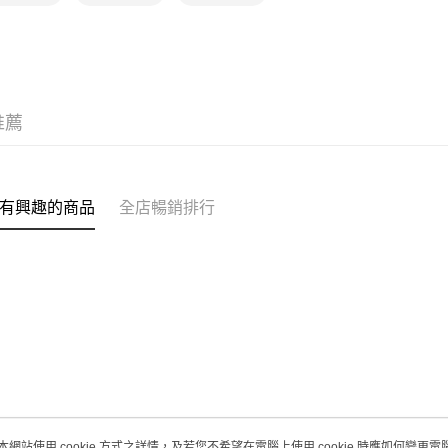
物流公司
莎莎獨家
每筆HK$6
莎莎獨家
(香港門市
取。逾期
每筆HK$2
推薦
(澳門門市
取。逾期
有興趣的商品
全店暢銷排行
每筆HK$2
澳門地區配
本網站使用 cookie 方式之詳情，及若您不希望在電腦上使用 cookie 時應如何變更電腦的