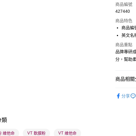
信用卡
商品編號
427440
Apple Pay
商品特色
AlipayHK
商品編號
英文名稱： 
PayMe
商品重點
WeChat P
品牌專研
分，幫助
BoC Pay
商品相關分
送貨方式
順豐自助櫃
護膚保養
分享
每筆HK$6
網店限定
順豐站及營
莎莎獨家
每筆HK$6
分類
會員每月
確認發貨後
莎莎獨家
粉 維他命
VT 軟膜粉
VT 維他命