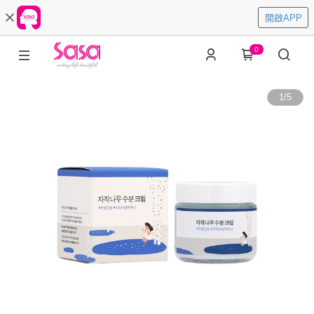
開啟APP
0
1
/
5