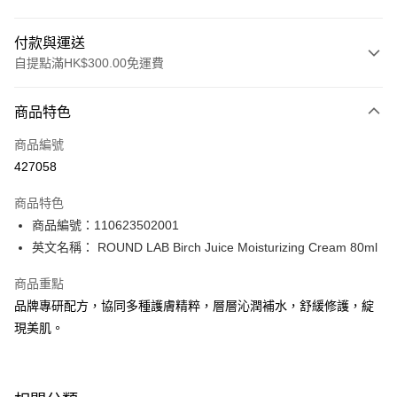
付款與運送
自提點滿HK$300.00免運費
付款方式
商品特色
信用卡
商品編號
Apple Pay
427058
AlipayHK
商品特色
PayMe
商品編號：110623502001
英文名稱： ROUND LAB Birch Juice Moisturizing Cream 80ml
WeChat Pay
商品重點
BoC Pay
品牌專研配方，協同多種護膚精粹，層層沁潤補水，舒緩修護，綻
現美肌。
送貨方式
順豐自助櫃 - 確認發貨後1-3個工作天送達
每筆HK$65.00，滿HK$300.00或以上免運費