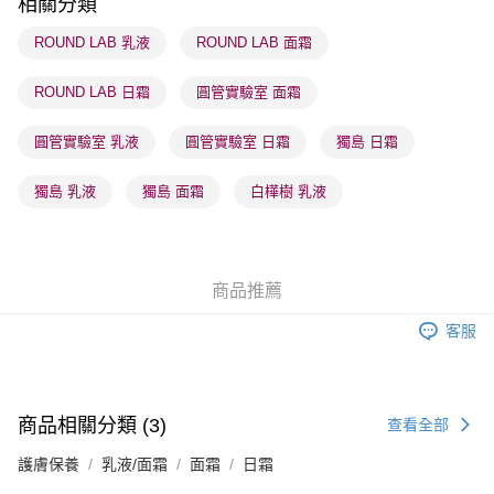
相關分類
順豐站及營業點 - 確認發貨後1-3個工作天送達
ROUND LAB 乳液
ROUND LAB 面霜
每筆HK$65.00，滿HK$300.00或以上免運費
ROUND LAB 日霜
圓管實驗室 面霜
確認發貨後1-3 工作天送達，訂單將隨機分配至SF順豐速運或京東
物流公司進行物流配送
圓管實驗室 乳液
圓管實驗室 日霜
獨島 日霜
每筆HK$65.00，滿HK$300.00或以上免運費
(香港門市) 只顯示可選門市。確認發貨後2-5個工作天到店，3天內
獨島 乳液
獨島 面霜
白樺樹 乳液
取。逾期會取消訂單，並不會安排重寄
每筆HK$20.00，滿HK$100.00或以上免運費
(澳門門市) 只顯示可選門市。確認發貨後2-5個工作天到店，3天內
商品推薦
取。逾期會取消訂單，並不會安排重寄
客服
每筆HK$20.00，滿HK$100.00或以上免運費
澳門地區配送 - 確認發貨後1-4個工作天送達
運費表
商品相關分類 (3)
查看全部
護膚保養
乳液/面霜
面霜
日霜