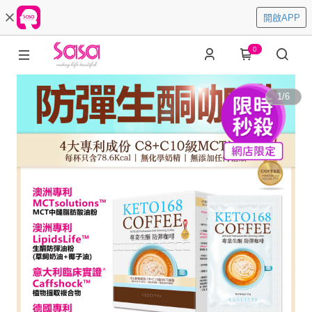
開啟APP
0
1
/
6