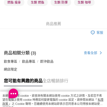
燃脂 瘦身
生酮 燃脂
生酮 防彈
生酮 咖啡
順豐站及營業點 - 確認發貨後1-3個工作天送達
每筆HK$65.00，滿HK$300.00或以上免運費
確認發貨後1-3 工作天送達，訂單將隨機分配至SF順豐速運或京東
商品推薦
物流公司進行物流配送
每筆HK$65.00，滿HK$300.00或以上免運費
客服
(香港門市) 只顯示可選門市。確認發貨後2-5個工作天到店，3天內
取。逾期會取消訂單，並不會安排重寄
每筆HK$20.00，滿HK$100.00或以上免運費
商品相關分類 (3)
查看全部
飲食專區
飲品專區
即沖飲品
網店限定
您可能有興趣的商品
全店暢銷排行
本網站中使用 cookie，欲查詢有關本網站使用 cookie 方式之詳情，及若您不希
熱門標籤
望在電腦上使用 cookie 時應如何變更電腦的 cookie 設定，請參閱本網站「
私隱
政策
」之 Cookie 聲明。您繼續使用本網站即表示您同意本公司得按本網站使用