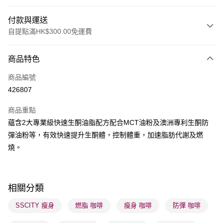
付款與運送
自提點滿HK$300.00免運費
付款方式
商品特色
信用卡
商品編號
Apple Pay
426807
AlipayHK
商品重點
PayMe
蘊含2大專業級快速生酮油脂配方配合MCT油粉及澳洲專利生酮防
彈油粉等，有效快速提升生酮體，控制體重，加速脂肪代謝及燃
WeChat Pay
燒。
BoC Pay
送貨方式
相關分類
順豐自助櫃 - 確認發貨後1-3個工作天送達
SSCITY 瘦身
燃脂 咖啡
瘦身 咖啡
防彈 咖啡
每筆HK$65.00，滿HK$300.00或以上免運費