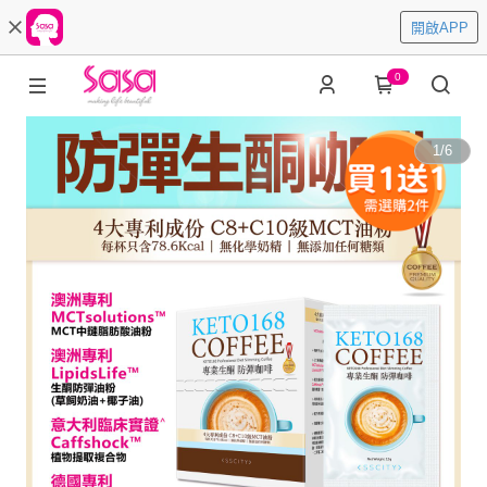
開啟APP
0
1
/
6