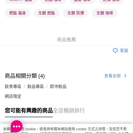
每筆HK$65.00，滿HK$300.00或以上免運費
燃脂 瘦身
生酮 燃脂
生酮 防彈
生酮 咖啡
順豐站及營業點 - 確認發貨後1-3個工作天送達
每筆HK$65.00，滿HK$300.00或以上免運費
確認發貨後1-3 工作天送達，訂單將隨機分配至SF順豐速運或京東
商品推薦
物流公司進行物流配送
每筆HK$65.00，滿HK$300.00或以上免運費
客服
(香港門市) 只顯示可選門市。確認發貨後2-5個工作天到店，3天內
取。逾期會取消訂單，並不會安排重寄
每筆HK$20.00，滿HK$100.00或以上免運費
商品相關分類 (4)
查看全部
飲食專區
飲品專區
即沖飲品
網店限定
您可能有興趣的商品
全店暢銷排行
本網站中使用 cookie，欲查詢有關本網站使用 cookie 方式之詳情，及若您不希