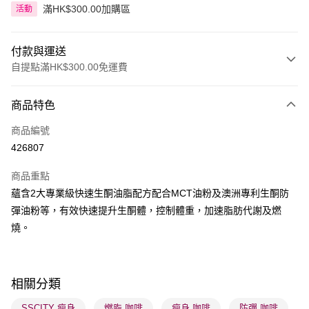
滿HK$300.00加購區
活動
付款與運送
自提點滿HK$300.00免運費
付款方式
商品特色
信用卡
商品編號
Apple Pay
426807
AlipayHK
商品重點
PayMe
蘊含2大專業級快速生酮油脂配方配合MCT油粉及澳洲專利生酮防
彈油粉等，有效快速提升生酮體，控制體重，加速脂肪代謝及燃
WeChat Pay
燒。
BoC Pay
送貨方式
相關分類
順豐自助櫃 - 確認發貨後1-3個工作天送達
SSCITY 瘦身
燃脂 咖啡
瘦身 咖啡
防彈 咖啡