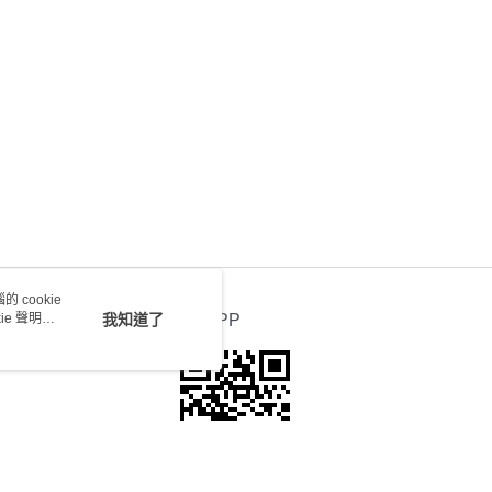
0.00，滿HK$100.00或以上免運費
送 - 確認發貨後1-4個工作天送達
運費表
 cookie
e 聲明使
我知道了
官方APP