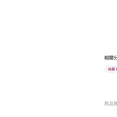
相關
絲霧 
商品