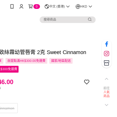
0
中文 (香港)
HKD
致絲霧幼管唇膏 2克 Sweet Cinnamon
享
自提點滿HK$300.00免運費
國家/地區配送
$300免運費
6.00
0
前往
人氣
商品
Cinnamon