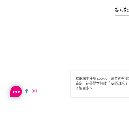
您可能
本網站中使用 cookie，欲查詢有關
設定，請參閱本網站「
私隱政策
」
用 cookie。
了解更多 >