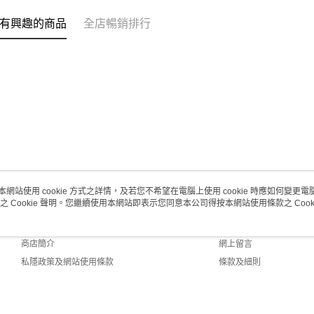
每筆HK$2
有興趣的商品
全店暢銷排行
澳門地區配
本網站使用 cookie 方式之詳情，及若您不希望在電腦上使用 cookie 時應如何變更電腦的
之 Cookie 聲明。您繼續使用本網站即表示您同意本公司得按本網站使用條款之 Cooki
關於我們
客戶服務
品牌故事
購物說明
商店簡介
網上留言
私隱政策及網站使用條款
條款及細則
聯絡我們