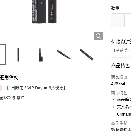
數量
付款與運
自提點滿HK
付款方式
商品特色
信用卡
商品編號
適用活動
426754
Apple Pay
【1日限定！VIP Day 👑 9折優惠】
享
商品特色
滿$300加購區
AlipayHK
商品編號
英文名稱： 
PayMe
Cinna
WeChat P
商品重點
微膠囊粉
BoC Pay