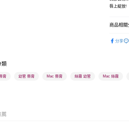
唇上綻放!
送貨方式
商品相關分
順豐自助櫃
潮流彩妝
每筆HK$6
分享
順豐站及營
每筆HK$6
分類
確認發貨後
物流公司
唇膏
幼管 唇膏
Mac 唇膏
絲霧 幼管
Mac 絲霧
每筆HK$6
(香港門市
取。逾期
每筆HK$2
推薦
(澳門門市
取。逾期