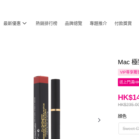
最新優惠
熱銷排行榜
品牌總覽
專題推介
付款獎賞
Mac 極
VIP尊享
獨
送上門滿HK
HK$14
HK$235.0
顔色
Sweet 