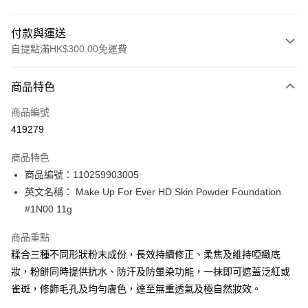
付款與運送
自提點滿HK$300.00免運費
付款方式
商品特色
信用卡
商品編號
Apple Pay
419279
AlipayHK
商品特色
PayMe
商品編號：110259903005
英文名稱： Make Up For Ever HD Skin Powder Foundation
WeChat Pay
#1N00 11g
BoC Pay
商品重點
糅合三種不同形狀粉末成份，長效持續修正、柔焦及維持啞緻底
送貨方式
妝，粉餅同時提供抗水、防汗及防暈染功能，一抹即可遮蓋泛紅或
順豐自助櫃 - 確認發貨後1-3個工作天送達
雀斑，修飾毛孔及均勻膚色，達至無重透氣及極自然妝效。
每筆HK$65.00，滿HK$300.00或以上免運費