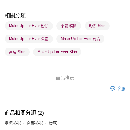
順豐站及營業點 - 確認發貨後1-3個工作天送達
每筆HK$65.00，滿HK$300.00或以上免運費
相關分類
確認發貨後1-3 工作天送達，訂單將隨機分配至SF順豐速運或京東
Make Up For Ever 粉餅
柔霧 粉餅
粉餅 Skin
物流公司進行物流配送
Make Up For Ever 柔霧
Make Up For Ever 高清
每筆HK$65.00，滿HK$300.00或以上免運費
(香港門市) 只顯示可選門市。確認發貨後2-5個工作天到店，3天內
高清 Skin
Make Up For Ever Skin
取。逾期會取消訂單，並不會安排重寄
每筆HK$20.00，滿HK$100.00或以上免運費
(澳門門市) 只顯示可選門市。確認發貨後2-5個工作天到店，3天內
商品推薦
取。逾期會取消訂單，並不會安排重寄
客服
每筆HK$20.00，滿HK$100.00或以上免運費
澳門地區配送 - 確認發貨後1-4個工作天送達
運費表
商品相關分類 (2)
潮流彩妝
面部彩妝
粉底