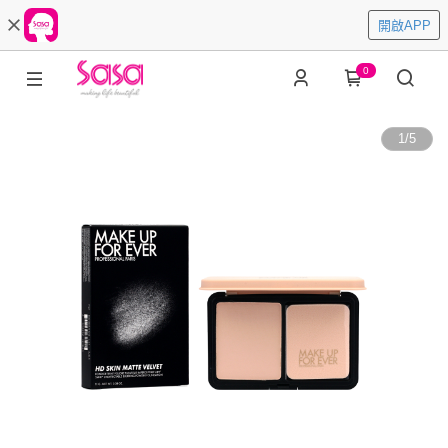
開啟APP
0
1
/
5