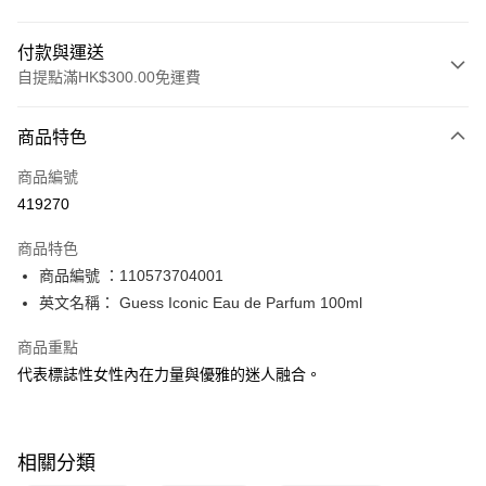
付款與運送
自提點滿HK$300.00免運費
付款方式
商品特色
信用卡
商品編號
Apple Pay
419270
AlipayHK
商品特色
PayMe
商品編號 ：110573704001
英文名稱： Guess Iconic Eau de Parfum 100ml
WeChat Pay
商品重點
BoC Pay
代表標誌性女性內在力量與優雅的迷人融合。
送貨方式
順豐自助櫃 - 確認發貨後1-3個工作天送達
相關分類
每筆HK$65.00，滿HK$300.00或以上免運費