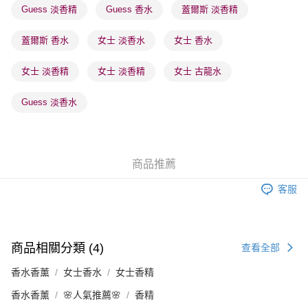
Guess 淡香精
Guess 香水
蓋爾斯 淡香精
順豐站及營業點 - 確認發貨後1-3個工作天送達
每筆HK$65.00，滿HK$300.00或以上免運費
蓋爾斯 香水
女士 淡香水
女士 香水
確認發貨後1-3 工作天送達，訂單將隨機分配至SF順豐速運或京東
女士 淡香精
女士 淡香精
女士 古龍水
物流公司進行物流配送
每筆HK$65.00，滿HK$300.00或以上免運費
Guess 淡香水
(香港門市) 只顯示可選門市。確認發貨後2-5個工作天到店，3天內
取。逾期會取消訂單，並不會安排重寄
每筆HK$20.00，滿HK$100.00或以上免運費
商品推薦
(澳門門市) 只顯示可選門市。確認發貨後2-5個工作天到店，3天內
客服
取。逾期會取消訂單，並不會安排重寄
每筆HK$20.00，滿HK$100.00或以上免運費
澳門地區配送 - 確認發貨後1-4個工作天送達
運費表
商品相關分類 (4)
查看全部
香水香薰
女士香水
女士香精
香水香薰
🌸人氣推薦🌸
香精