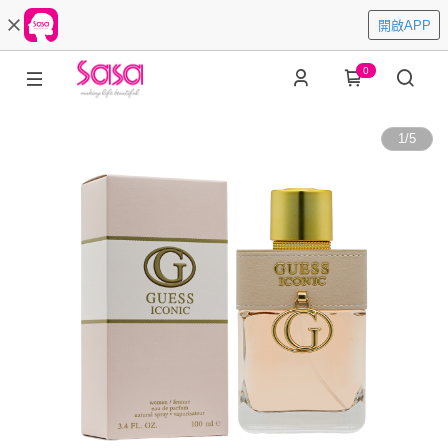
開啟APP
0
1
/
5