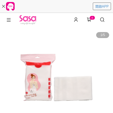
開啟APP
0
1
/
5