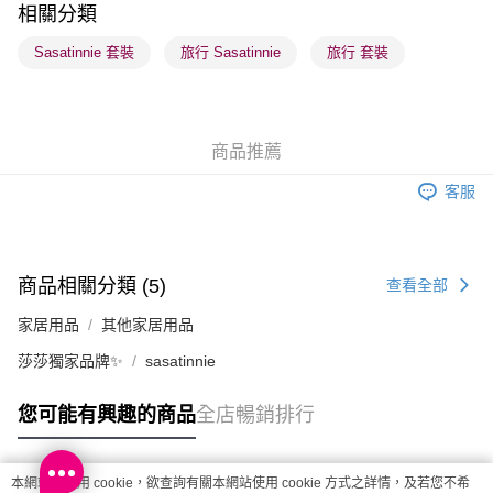
相關分類
每筆HK$65.00，滿HK$300.00或以上免運費
Sasatinnie 套裝
旅行 Sasatinnie
旅行 套裝
順豐站及營業點 - 確認發貨後1-3個工作天送達
每筆HK$65.00，滿HK$300.00或以上免運費
確認發貨後1-3 工作天送達，訂單將隨機分配至SF順豐速運或京東
商品推薦
物流公司進行物流配送
每筆HK$65.00，滿HK$300.00或以上免運費
客服
(香港門市) 只顯示可選門市。確認發貨後2-5個工作天到店，3天內
取。逾期會取消訂單，並不會安排重寄
商品相關分類 (5)
查看全部
每筆HK$20.00，滿HK$100.00或以上免運費
家居用品
其他家居用品
(澳門門市) 只顯示可選門市。確認發貨後2-5個工作天到店，3天內
取。逾期會取消訂單，並不會安排重寄
莎莎獨家品牌✨
sasatinnie
每筆HK$20.00，滿HK$100.00或以上免運費
您可能有興趣的商品
全店暢銷排行
澳門地區配送 - 確認發貨後1-4個工作天送達
運費表
本網站中使用 cookie，欲查詢有關本網站使用 cookie 方式之詳情，及若您不希