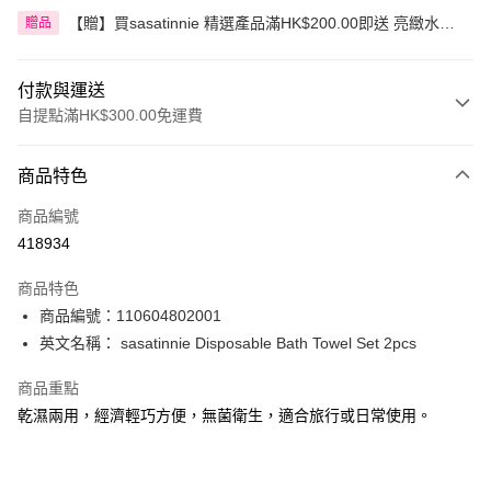
【贈】買sasatinnie 精選產品滿HK$200.00即送 亮緻水嫩
贈品
潤唇膏 3克 1件
付款與運送
自提點滿HK$300.00免運費
付款方式
商品特色
信用卡
商品編號
Apple Pay
418934
AlipayHK
商品特色
PayMe
商品編號：110604802001
英文名稱： sasatinnie Disposable Bath Towel Set 2pcs
WeChat Pay
商品重點
BoC Pay
乾濕兩用，經濟輕巧方便，無菌衛生，適合旅行或日常使用。
送貨方式
順豐自助櫃 - 確認發貨後1-3個工作天送達