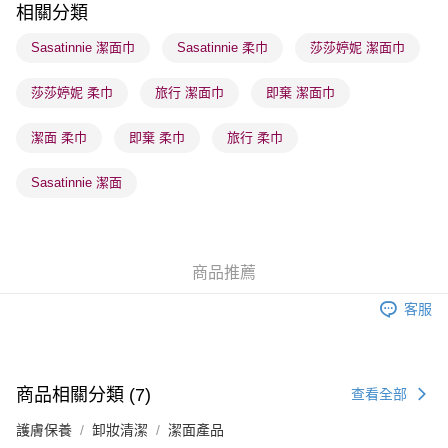
相關分類
每筆HK$65.00，滿HK$300.00或以上免運費
Sasatinnie 潔面巾
Sasatinnie 柔巾
莎莎婷妮 潔面巾
順豐站及營業點 - 確認發貨後1-3個工作天送達
每筆HK$65.00，滿HK$300.00或以上免運費
莎莎婷妮 柔巾
旅行 潔面巾
即棄 潔面巾
確認發貨後1-3 工作天送達，訂單將隨機分配至SF順豐速運或京東
潔面 柔巾
即棄 柔巾
旅行 柔巾
物流公司進行物流配送
每筆HK$65.00，滿HK$300.00或以上免運費
Sasatinnie 潔面
(香港門市) 只顯示可選門市。確認發貨後2-5個工作天到店，3天內
取。逾期會取消訂單，並不會安排重寄
每筆HK$20.00，滿HK$100.00或以上免運費
商品推薦
(澳門門市) 只顯示可選門市。確認發貨後2-5個工作天到店，3天內
客服
取。逾期會取消訂單，並不會安排重寄
每筆HK$20.00，滿HK$100.00或以上免運費
澳門地區配送 - 確認發貨後1-4個工作天送達
運費表
商品相關分類 (7)
查看全部
護膚保養
卸妝清潔
潔面產品