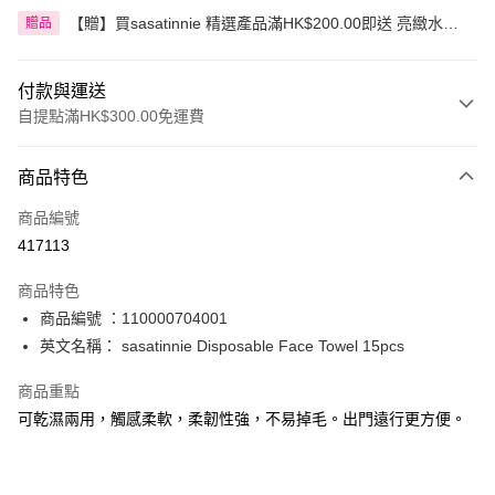
【贈】買sasatinnie 精選產品滿HK$200.00即送 亮緻水嫩
贈品
潤唇膏 3克 1件
付款與運送
自提點滿HK$300.00免運費
付款方式
商品特色
信用卡
商品編號
Apple Pay
417113
AlipayHK
商品特色
PayMe
商品編號 ：110000704001
英文名稱： sasatinnie Disposable Face Towel 15pcs
WeChat Pay
商品重點
BoC Pay
可乾濕兩用，觸感柔軟，柔韌性強，不易掉毛。出門遠行更方便。
送貨方式
順豐自助櫃 - 確認發貨後1-3個工作天送達