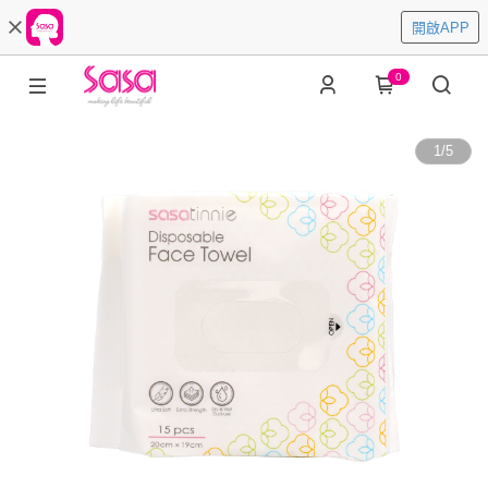
開啟APP
0
1
/
5