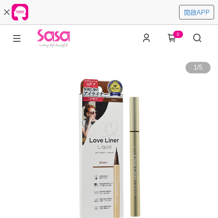
開啟APP
0
1
/
5