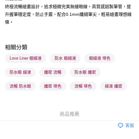
終極流暢繪畫設計，追求極緻完美無縫眼線。高質感鋁製筆管，提
送貨方式
升握筆穩定度，防止手震，配合0.1mm纖細筆尖，輕易繪畫理想線
順豐自助櫃 - 確認發貨後1-3個工作天送達
條。
每筆HK$65.00，滿HK$300.00或以上免運費
順豐站及營業點 - 確認發貨後1-3個工作天送達
每筆HK$65.00，滿HK$300.00或以上免運費
相關分類
確認發貨後1-3 工作天送達，訂單將隨機分配至SF順豐速運或京東
Love Liner 眼線液
防水 眼線液
眼線液 啡色
物流公司進行物流配送
防水眼 線液
纖密 流暢
防水眼 纖密
每筆HK$65.00，滿HK$300.00或以上免運費
(香港門市) 只顯示可選門市。確認發貨後2-5個工作天到店，3天內
流暢 防水眼
纖密 啡色
流暢 啡色
線液 纖密
取。逾期會取消訂單，並不會安排重寄
每筆HK$20.00，滿HK$100.00或以上免運費
(澳門門市) 只顯示可選門市。確認發貨後2-5個工作天到店，3天內
商品推薦
取。逾期會取消訂單，並不會安排重寄
客服
每筆HK$20.00，滿HK$100.00或以上免運費