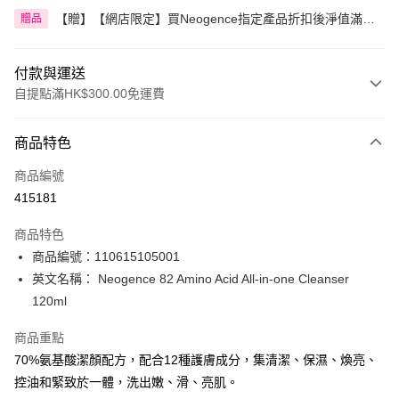
【贈】【網店限定】買Neogence指定產品折扣後淨值滿
贈品
HK$499.00即送超爆水面膜 1盒
付款與運送
自提點滿HK$300.00免運費
付款方式
商品特色
信用卡
商品編號
Apple Pay
415181
AlipayHK
商品特色
PayMe
商品編號：110615105001
英文名稱： Neogence 82 Amino Acid All-in-one Cleanser
WeChat Pay
120ml
BoC Pay
商品重點
70%氨基酸潔顏配方，配合12種護膚成分，集清潔、保濕、煥亮、
送貨方式
控油和緊致於一體，洗出嫩、滑、亮肌。
順豐自助櫃 - 確認發貨後1-3個工作天送達