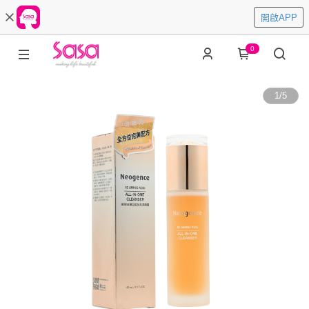
開啟APP
0
1
/
5