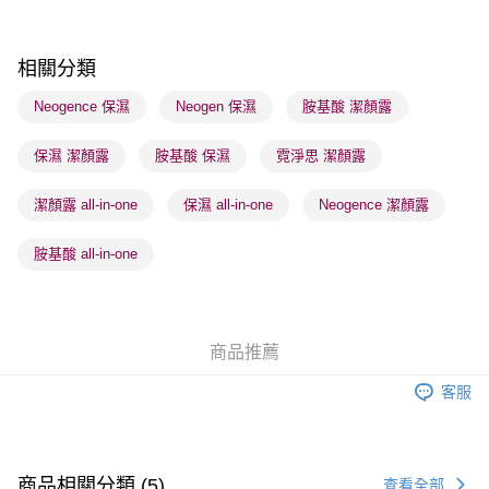
每筆HK$65.00，滿HK$300.00或以上免運費
順豐站及營業點 - 確認發貨後1-3個工作天送達
相關分類
每筆HK$65.00，滿HK$300.00或以上免運費
Neogence 保濕
Neogen 保濕
胺基酸 潔顏露
確認發貨後1-3 工作天送達，訂單將隨機分配至SF順豐速運或京東
保濕 潔顏露
胺基酸 保濕
霓淨思 潔顏露
物流公司進行物流配送
每筆HK$65.00，滿HK$300.00或以上免運費
潔顏露 all-in-one
保濕 all-in-one
Neogence 潔顏露
(香港門市) 只顯示可選門市。確認發貨後2-5個工作天到店，3天內
取。逾期會取消訂單，並不會安排重寄
胺基酸 all-in-one
每筆HK$20.00，滿HK$100.00或以上免運費
(澳門門市) 只顯示可選門市。確認發貨後2-5個工作天到店，3天內
取。逾期會取消訂單，並不會安排重寄
商品推薦
每筆HK$20.00，滿HK$100.00或以上免運費
客服
澳門地區配送 - 確認發貨後1-4個工作天送達
運費表
商品相關分類 (5)
查看全部