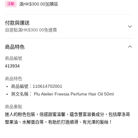
滿HK$300.00加購區
活動
付款與運送
自提點滿HK$300.00免運費
付款方式
商品特色
信用卡
商品編號
Apple Pay
413934
AlipayHK
商品特色
PayMe
商品編號：110614702001
英文名稱： Plu Atelier Freesia Perfume Hair Oil 50ml
WeChat Pay
商品重點
BoC Pay
迷人的粉色包裝，倍感甜蜜溫馨，蘊含豐富滋養成分，包括摩洛哥
堅果油、水解蛋白等，有助於打造順滑、有光澤的髮絲！
送貨方式
順豐自助櫃 - 確認發貨後1-3個工作天送達