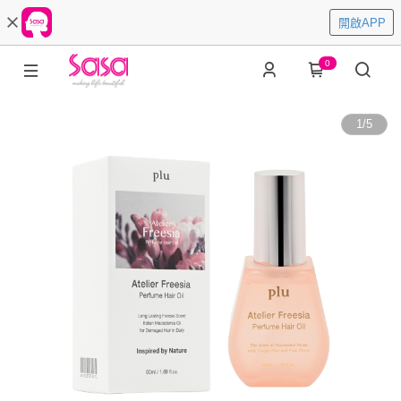
開啟APP
0
1
/
5