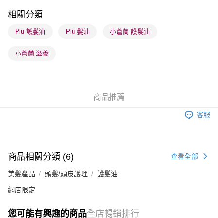
每筆HK$65.00，滿HK$300.00或以上免運費
相關分類
順豐站及營業點 - 確認發貨後1-3個工作天送達
Plu 護髮油
Plu 髮油
小蒼蘭 護髮油
每筆HK$65.00，滿HK$300.00或以上免運費
小蒼蘭 滋養
確認發貨後1-3 工作天送達，訂單將隨機分配至SF順豐速運或京東
物流公司進行物流配送
每筆HK$65.00，滿HK$300.00或以上免運費
商品推薦
(香港門市) 只顯示可選門市。確認發貨後2-5個工作天到店，3天內
取。逾期會取消訂單，並不會安排重寄
客服
每筆HK$20.00，滿HK$100.00或以上免運費
(澳門門市) 只顯示可選門市。確認發貨後2-5個工作天到店，3天內
取。逾期會取消訂單，並不會安排重寄
商品相關分類 (6)
查看全部
每筆HK$20.00，滿HK$100.00或以上免運費
美髮產品
頭髮/頭皮護理
護髮油
澳門地區配送 - 確認發貨後1-4個工作天送達
運費表
網店限定
您可能有興趣的商品
全店暢銷排行