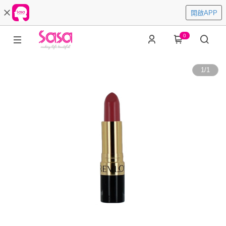
開啟APP
0
1
/
1