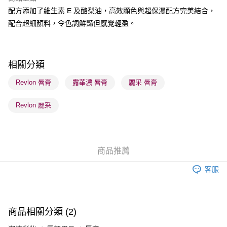
配方添加了維生素 E 及酪梨油，高效顯色與超保濕配方完美結合，
送貨方式
配合超細顏料，令色調鮮豔但感覺輕盈。
順豐自助櫃 - 確認發貨後1-3個工作天送達
每筆HK$65.00，滿HK$300.00或以上免運費
順豐站及營業點 - 確認發貨後1-3個工作天送達
相關分類
每筆HK$65.00，滿HK$300.00或以上免運費
Revlon 唇膏
露華濃 唇膏
麗采 唇膏
確認發貨後1-3 工作天送達，訂單將隨機分配至SF順豐速運或京東
Revlon 麗采
物流公司進行物流配送
每筆HK$65.00，滿HK$300.00或以上免運費
(香港門市) 只顯示可選門市。確認發貨後2-5個工作天到店，3天內
商品推薦
取。逾期會取消訂單，並不會安排重寄
每筆HK$20.00，滿HK$100.00或以上免運費
客服
(澳門門市) 只顯示可選門市。確認發貨後2-5個工作天到店，3天內
取。逾期會取消訂單，並不會安排重寄
每筆HK$20.00，滿HK$100.00或以上免運費
商品相關分類 (2)