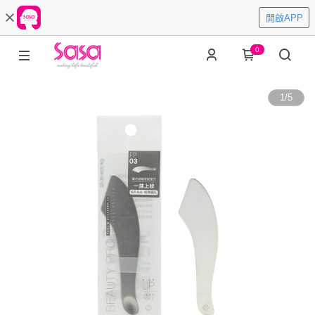
開啟APP
0
1
/
5