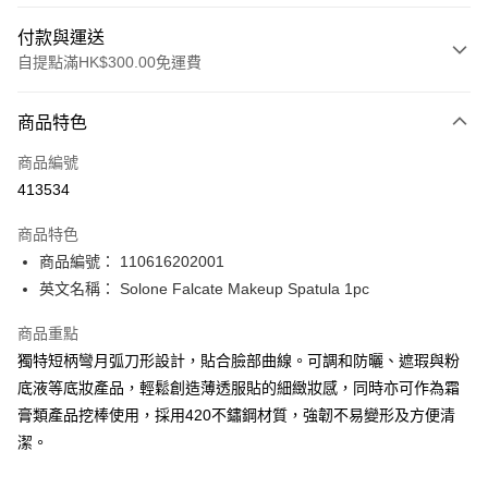
付款與運送
自提點滿HK$300.00免運費
付款方式
商品特色
信用卡
商品編號
Apple Pay
413534
AlipayHK
商品特色
PayMe
商品編號： 110616202001
英文名稱： Solone Falcate Makeup Spatula 1pc
WeChat Pay
商品重點
BoC Pay
獨特短柄彎月弧刀形設計，貼合臉部曲線。可調和防曬、遮瑕與粉
底液等底妝產品，輕鬆創造薄透服貼的細緻妝感，同時亦可作為霜
送貨方式
膏類產品挖棒使用，採用420不鏽鋼材質，強韌不易變形及方便清
順豐自助櫃 - 確認發貨後1-3個工作天送達
潔。
每筆HK$65.00，滿HK$300.00或以上免運費