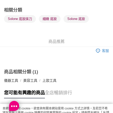
順豐站及營業點 - 確認發貨後1-3個工作天送達
每筆HK$65.00，滿HK$300.00或以上免運費
相關分類
確認發貨後1-3 工作天送達，訂單將隨機分配至SF順豐速運或京東
Solone 底妝抹刀
細緻 底妝
Solone 底妝
物流公司進行物流配送
每筆HK$65.00，滿HK$300.00或以上免運費
(香港門市) 只顯示可選門市。確認發貨後2-5個工作天到店，3天內
商品推薦
取。逾期會取消訂單，並不會安排重寄
客服
每筆HK$20.00，滿HK$100.00或以上免運費
(澳門門市) 只顯示可選門市。確認發貨後2-5個工作天到店，3天內
取。逾期會取消訂單，並不會安排重寄
商品相關分類 (1)
每筆HK$20.00，滿HK$100.00或以上免運費
儀器工具
美容工具
上妝工具
澳門地區配送 - 確認發貨後1-4個工作天送達
運費表
您可能有興趣的商品
全店暢銷排行
本網站中使用 cookie，欲查詢有關本網站使用 cookie 方式之詳情，及若您不希
熱門標籤
望在電腦上使用 cookie 時應如何變更電腦的 cookie 設定，請參閱本網站「
私隱