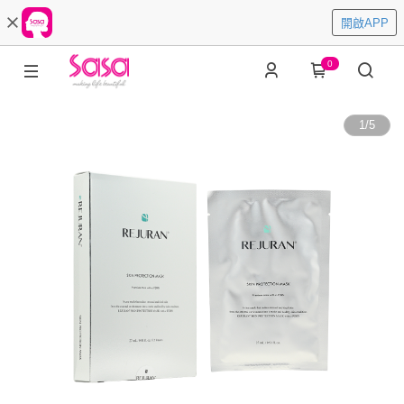
開啟APP
0
1
/
5