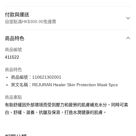
付款與運送
自提點滿HK$300.00免運費
付款方式
商品特色
信用卡
商品編號
Apple Pay
411522
AlipayHK
商品特色
PayMe
商品編號：110621302001
英文名稱：REJURAN Healer Skin Protection Mask 5pcs
WeChat Pay
商品重點
BoC Pay
有助舒緩因外部環境而受到壓力和疲勞的肌膚補充水分，同時可美
白、舒緩、滋養、抗皺及保濕，打造水潤健康的肌膚。
送貨方式
順豐自助櫃 - 確認發貨後1-3個工作天送達
每筆HK$65.00，滿HK$300.00或以上免運費