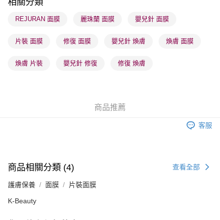
相關分類
順豐站及營業點 - 確認發貨後1-3個工作天送達
REJURAN 面膜
麗珠蘭 面膜
嬰兒針 面膜
每筆HK$65.00，滿HK$300.00或以上免運費
片裝 面膜
修復 面膜
嬰兒針 煥膚
煥膚 面膜
確認發貨後1-3 工作天送達，訂單將隨機分配至SF順豐速運或京東
物流公司進行物流配送
煥膚 片裝
嬰兒針 修復
修復 煥膚
每筆HK$65.00，滿HK$300.00或以上免運費
(香港門市) 只顯示可選門市。確認發貨後2-5個工作天到店，3天內
取。逾期會取消訂單，並不會安排重寄
商品推薦
每筆HK$20.00，滿HK$100.00或以上免運費
客服
(澳門門市) 只顯示可選門市。確認發貨後2-5個工作天到店，3天內
取。逾期會取消訂單，並不會安排重寄
每筆HK$20.00，滿HK$100.00或以上免運費
商品相關分類 (4)
查看全部
澳門地區配送 - 確認發貨後1-4個工作天送達
運費表
護膚保養
面膜
片裝面膜
K-Beauty