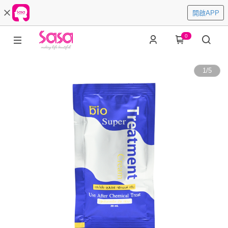
開啟APP
0
1
/
5