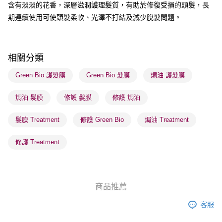
含有淡淡的花香，深層滋潤護理髮質，有助於修復受損的頭髮，長
期連續使用可使頭髮柔軟、光澤不打結及減少脫髮問題。
送貨方式
順豐自助櫃 - 確認發貨後1-3個工作天送達
每筆HK$65.00，滿HK$300.00或以上免運費
相關分類
順豐站及營業點 - 確認發貨後1-3個工作天送達
Green Bio 護髮膜
Green Bio 髮膜
焗油 護髮膜
每筆HK$65.00，滿HK$300.00或以上免運費
焗油 髮膜
修護 髮膜
修護 焗油
確認發貨後1-3 工作天送達，訂單將隨機分配至SF順豐速運或京東
物流公司進行物流配送
髮膜 Treatment
修護 Green Bio
焗油 Treatment
每筆HK$65.00，滿HK$300.00或以上免運費
(香港門市) 只顯示可選門市。確認發貨後2-5個工作天到店，3天內
修護 Treatment
取。逾期會取消訂單，並不會安排重寄
每筆HK$20.00，滿HK$100.00或以上免運費
(澳門門市) 只顯示可選門市。確認發貨後2-5個工作天到店，3天內
商品推薦
取。逾期會取消訂單，並不會安排重寄
客服
每筆HK$20.00，滿HK$100.00或以上免運費