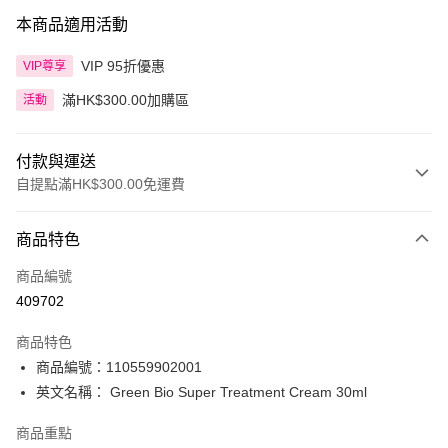
本商品適用活動
VIP 95折優惠
VIP尊享
滿HK$300.00加購區
活動
付款與運送
自提點滿HK$300.00免運費
付款方式
商品特色
信用卡
商品編號
Apple Pay
409702
AlipayHK
商品特色
PayMe
商品編號：110559902001
英文名稱： Green Bio Super Treatment Cream 30ml
WeChat Pay
商品重點
BoC Pay