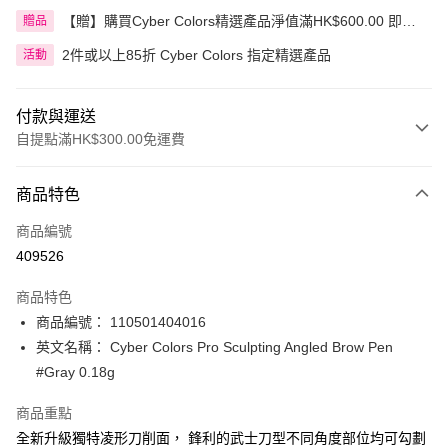
【贈】購買Cyber Colors精選產品淨值滿HK$600.00 即送
贈品
迷你化妝掃旅行套裝 5件裝
2件或以上85折 Cyber Colors 指定精選產品
活動
付款與運送
自提點滿HK$300.00免運費
付款方式
商品特色
信用卡
商品編號
Apple Pay
409526
AlipayHK
商品特色
PayMe
商品編號： 110501404016
英文名稱： Cyber Colors Pro Sculpting Angled Brow Pen
WeChat Pay
#Gray 0.18g
BoC Pay
商品重點
全新升級獨特凌形刀削面， 鋒利的武士刀型不同角度部位均可勾劃
送貨方式