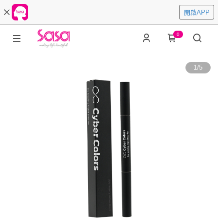
開啟APP
0
1
/
5