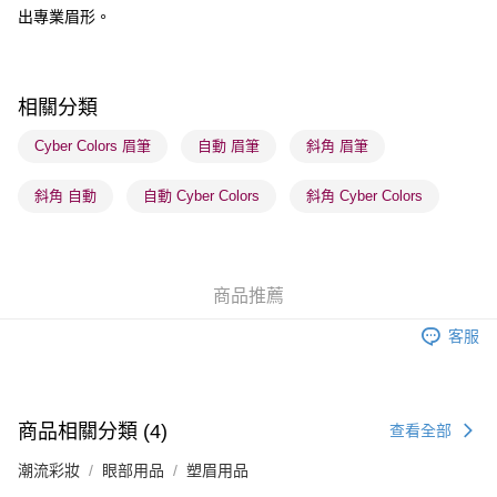
出專業眉形。
順豐自助櫃 - 確認發貨後1-3個工作天送達
每筆HK$65.00，滿HK$300.00或以上免運費
順豐站及營業點 - 確認發貨後1-3個工作天送達
相關分類
每筆HK$65.00，滿HK$300.00或以上免運費
Cyber Colors 眉筆
自動 眉筆
斜角 眉筆
確認發貨後1-3 工作天送達，訂單將隨機分配至SF順豐速運或京東
斜角 自動
自動 Cyber Colors
斜角 Cyber Colors
物流公司進行物流配送
每筆HK$65.00，滿HK$300.00或以上免運費
(香港門市) 只顯示可選門市。確認發貨後2-5個工作天到店，3天內
商品推薦
取。逾期會取消訂單，並不會安排重寄
每筆HK$20.00，滿HK$100.00或以上免運費
客服
(澳門門市) 只顯示可選門市。確認發貨後2-5個工作天到店，3天內
取。逾期會取消訂單，並不會安排重寄
每筆HK$20.00，滿HK$100.00或以上免運費
商品相關分類 (4)
查看全部
澳門地區配送 - 確認發貨後1-4個工作天送達
運費表
潮流彩妝
眼部用品
塑眉用品