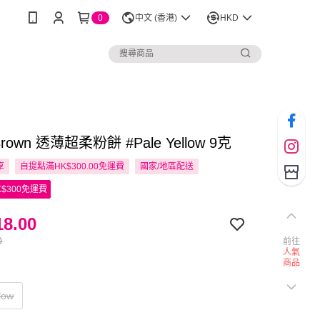
0
中文 (香港)
HKD
 Brown 透薄超柔粉餅 #Pale Yellow 9克
享
自提點滿HK$300.00免運費
國家/地區配送
$300免運費
8.00
0
前往
人氣
商品
low