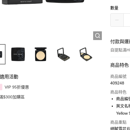
數量
付款與運
自提點滿HK
付款方式
商品特色
信用卡
商品編號
適用活動
409248
Apple Pay
VIP 95折優惠
享
商品特色
滿$300加購區
AlipayHK
商品編號
英文名稱： 
PayMe
Yellow 
WeChat P
商品重點
細膩雪花
BoC Pay