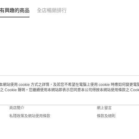
每筆HK$2
有興趣的商品
全店暢銷排行
澳門地區配
本網站使用 cookie 方式之詳情，及若您不希望在電腦上使用 cookie 時應如何變更電腦的
之 Cookie 聲明。您繼續使用本網站即表示您同意本公司得按本網站使用條款之 Cooki
關於我們
客戶服務
品牌故事
購物說明
商店簡介
網上留言
私隱政策及網站使用條款
條款及細則
聯絡我們