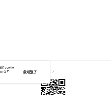
0.00，滿HK$100.00或以上免運費
送 - 確認發貨後1-4個工作天送達
運費表
 cookie
e 聲明使
我知道了
官方APP