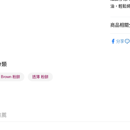
油，輕鬆
送貨方式
商品相關分
順豐自助櫃
潮流彩妝
每筆HK$6
分享
本月人氣
順豐站及營
每筆HK$6
分類
確認發貨後
物流公司
i Brown 粉餅
透薄 粉餅
每筆HK$6
(香港門市
取。逾期
每筆HK$2
推薦
(澳門門市
取。逾期