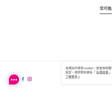
您可能
本網站中使用 cookie，欲查詢有關
設定，請參閱本網站「
私隱政策
」
用 cookie。
了解更多 >