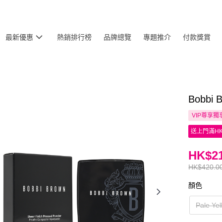
最新優惠
熱銷排行榜
品牌總覽
專題推介
付款獎賞
Bobbi
VIP尊享
獨
送上門滿HK
HK$21
HK$420.0
顏色
Pale Yel