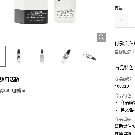
數量
付款與運
自提點滿HK
付款方式
商品特色
信用卡
商品編號
適用活動
408910
Apple Pay
滿$300加購區
商品特色
AlipayHK
商品編號
英文名稱： 
PayMe
商品重點
WeChat P
幫助鎖住妝
乾燥浮粉
BoC Pay