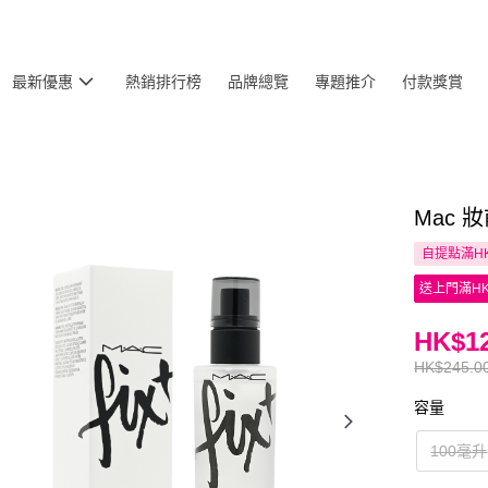
最新優惠
熱銷排行榜
品牌總覽
專題推介
付款獎賞
Mac 
自提點滿HK
送上門滿HK
HK$12
HK$245.0
容量
100毫升