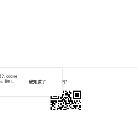
0.00，滿HK$100.00或以上免運費
 cookie
e 聲明使
我知道了
官方APP