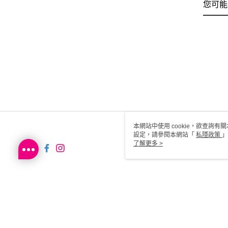
您可能
本網站中使用 cookie，欲查詢有關
設定，請參閱本網站「
私隱政策
」
用 cookie。
了解更多 >