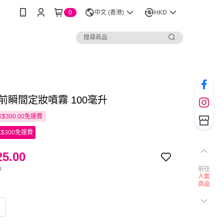
0
中文 (香港)
HKD
妝前瞬間定妝噴霧 100毫升
$300.00免運費
$300免運費
5.00
0
前往
人氣
商品