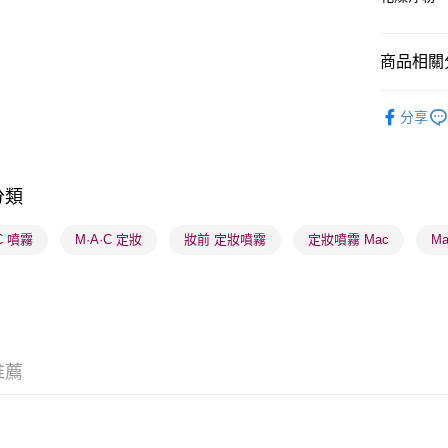
商品相關分
送貨方式
順豐自助櫃
潮流彩妝
分享
每筆HK$6
順豐站及營
每筆HK$6
分類
確認發貨後
C 噴霧
M·A·C 定妝
妝前 定妝噴霧
定妝噴霧 Mac
M
物流公司
每筆HK$6
(香港門市
取。逾期
每筆HK$2
推薦
(澳門門市
取。逾期