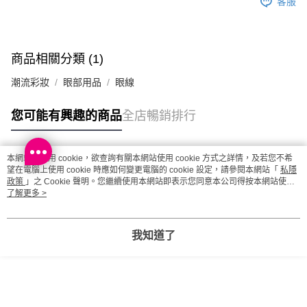
客服
澳門地區配送 - 確認發貨後1-4個工作天送達
運費表
商品相關分類 (1)
潮流彩妝
眼部用品
眼線
您可能有興趣的商品
全店暢銷排行
本網站中使用 cookie，欲查詢有關本網站使用 cookie 方式之詳情，及若您不希
熱門標籤
望在電腦上使用 cookie 時應如何變更電腦的 cookie 設定，請參閱本網站「
私隱
政策
」之 Cookie 聲明。您繼續使用本網站即表示您同意本公司得按本網站使用
條款之 Cookie 聲明使用 cookie。
了解更多 >
熱銷排行
最新商品
人氣推薦
我知道了