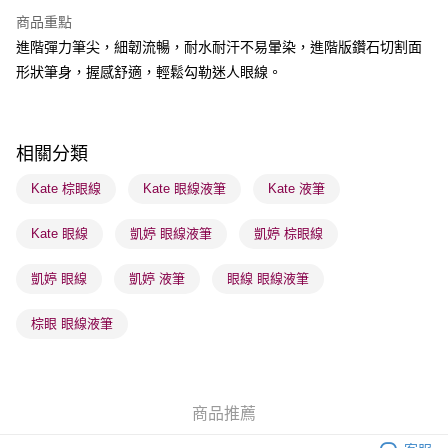
BoC Pay
商品重點
進階彈力筆尖，細韌流暢，耐水耐汗不易暈染，進階版鑽石切割面
送貨方式
形狀筆身，握感舒適，輕鬆勾勒迷人眼線。
順豐自助櫃 - 確認發貨後1-3個工作天送達
每筆HK$65.00，滿HK$300.00或以上免運費
順豐站及營業點 - 確認發貨後1-3個工作天送達
相關分類
每筆HK$65.00，滿HK$300.00或以上免運費
Kate 棕眼線
Kate 眼線液筆
Kate 液筆
確認發貨後1-3 工作天送達，訂單將隨機分配至SF順豐速運或京東
Kate 眼線
凱婷 眼線液筆
凱婷 棕眼線
物流公司進行物流配送
每筆HK$65.00，滿HK$300.00或以上免運費
凱婷 眼線
凱婷 液筆
眼線 眼線液筆
(香港門市) 只顯示可選門市。確認發貨後2-5個工作天到店，3天內
取。逾期會取消訂單，並不會安排重寄
棕眼 眼線液筆
每筆HK$20.00，滿HK$100.00或以上免運費
(澳門門市) 只顯示可選門市。確認發貨後2-5個工作天到店，3天內
取。逾期會取消訂單，並不會安排重寄
商品推薦
每筆HK$20.00，滿HK$100.00或以上免運費