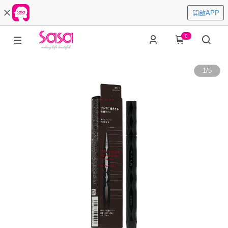
開啟APP
0
1
/
5