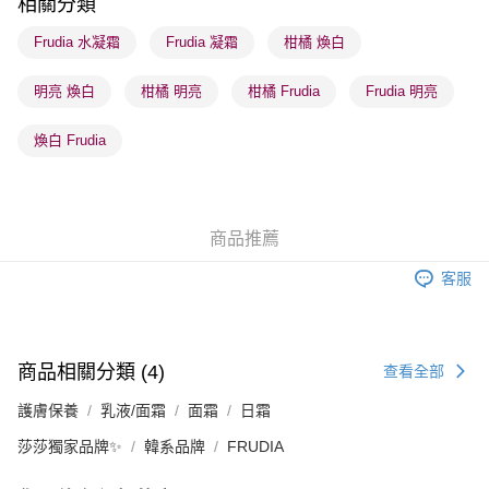
相關分類
順豐站及營業點 - 確認發貨後1-3個工作天送達
Frudia 水凝霜
Frudia 凝霜
柑橘 煥白
每筆HK$65.00，滿HK$300.00或以上免運費
明亮 煥白
柑橘 明亮
柑橘 Frudia
Frudia 明亮
確認發貨後1-3 工作天送達，訂單將隨機分配至SF順豐速運或京東
物流公司進行物流配送
煥白 Frudia
每筆HK$65.00，滿HK$300.00或以上免運費
(香港門市) 只顯示可選門市。確認發貨後2-5個工作天到店，3天內
取。逾期會取消訂單，並不會安排重寄
商品推薦
每筆HK$20.00，滿HK$100.00或以上免運費
客服
(澳門門市) 只顯示可選門市。確認發貨後2-5個工作天到店，3天內
取。逾期會取消訂單，並不會安排重寄
每筆HK$20.00，滿HK$100.00或以上免運費
商品相關分類 (4)
查看全部
澳門地區配送 - 確認發貨後1-4個工作天送達
運費表
護膚保養
乳液/面霜
面霜
日霜
莎莎獨家品牌✨
韓系品牌
FRUDIA