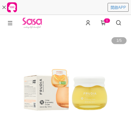
開啟APP
0
1
/
5