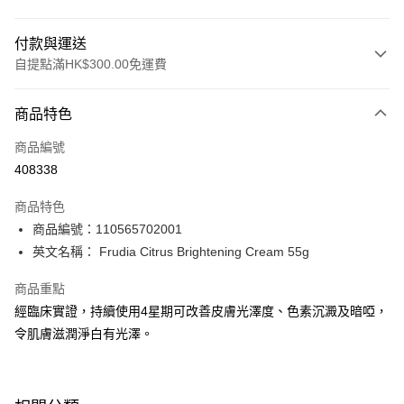
付款與運送
自提點滿HK$300.00免運費
付款方式
商品特色
信用卡
商品編號
Apple Pay
408338
AlipayHK
商品特色
PayMe
商品編號：110565702001
英文名稱： Frudia Citrus Brightening Cream 55g
WeChat Pay
商品重點
BoC Pay
經臨床實證，持續使用4星期可改善皮膚光澤度、色素沉澱及暗啞，
令肌膚滋潤淨白有光澤。
送貨方式
順豐自助櫃 - 確認發貨後1-3個工作天送達
每筆HK$65.00，滿HK$300.00或以上免運費