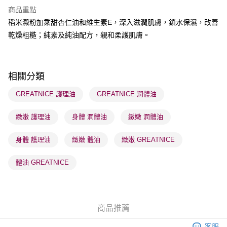
商品重點
BoC Pay
稻米澱粉加乘甜杏仁油和維生素E，深入滋潤肌膚，鎖水保濕，改善
乾燥粗糙；純素及純油配方，親和柔護肌膚。
送貨方式
順豐自助櫃 - 確認發貨後1-3個工作天送達
每筆HK$65.00，滿HK$300.00或以上免運費
相關分類
順豐站及營業點 - 確認發貨後1-3個工作天送達
GREATNICE 護理油
GREATNICE 潤體油
每筆HK$65.00，滿HK$300.00或以上免運費
緻嫩 護理油
身體 潤體油
緻嫩 潤體油
確認發貨後1-3 工作天送達，訂單將隨機分配至SF順豐速運或京東
物流公司進行物流配送
身體 護理油
緻嫩 體油
緻嫩 GREATNICE
每筆HK$65.00，滿HK$300.00或以上免運費
(香港門市) 只顯示可選門市。確認發貨後2-5個工作天到店，3天內
體油 GREATNICE
取。逾期會取消訂單，並不會安排重寄
每筆HK$20.00，滿HK$100.00或以上免運費
(澳門門市) 只顯示可選門市。確認發貨後2-5個工作天到店，3天內
商品推薦
取。逾期會取消訂單，並不會安排重寄
客服