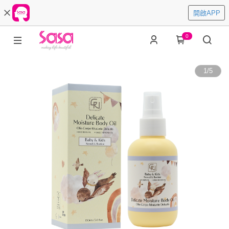
開啟APP
0
1
/
5