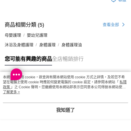
每筆HK$20.00，滿HK$100.00或以上免運費
澳門地區配送 - 確認發貨後1-4個工作天送達
運費表
商品相關分類 (5)
查看全部
母嬰護理
嬰幼兒護理
沐浴及身體護理
身體護理
身體護理油
您可能有興趣的商品
全店暢銷排行
本網站中使用 cookie，欲查詢有關本網站使用 cookie 方式之詳情，及若您不希
熱門標籤
望在電腦上使用 cookie 時應如何變更電腦的 cookie 設定，請參閱本網站「
私隱
政策
」之 Cookie 聲明。您繼續使用本網站即表示您同意本公司得按本網站使用
條款之 Cookie 聲明使用 cookie。
了解更多 >
熱銷排行
最新商品
人氣推薦
我知道了