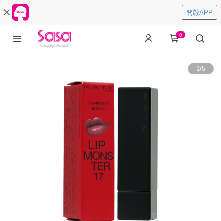
開啟APP
0
1
/
5