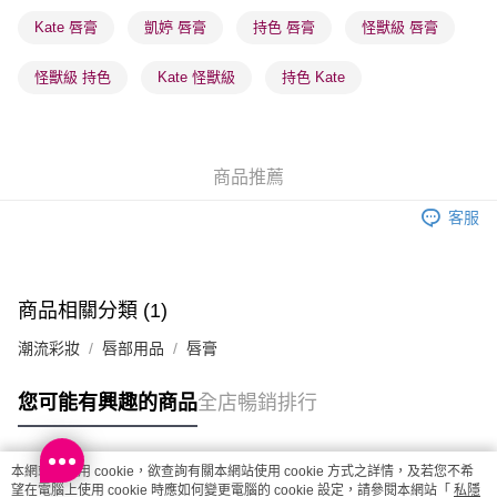
順豐站及營業點 - 確認發貨後1-3個工作天送達
Kate 唇膏
凱婷 唇膏
持色 唇膏
怪獸級 唇膏
每筆HK$65.00，滿HK$300.00或以上免運費
怪獸級 持色
Kate 怪獸級
持色 Kate
確認發貨後1-3 工作天送達，訂單將隨機分配至SF順豐速運或京東
物流公司進行物流配送
每筆HK$65.00，滿HK$300.00或以上免運費
商品推薦
(香港門市) 只顯示可選門市。確認發貨後2-5個工作天到店，3天內
取。逾期會取消訂單，並不會安排重寄
客服
每筆HK$20.00，滿HK$100.00或以上免運費
(澳門門市) 只顯示可選門市。確認發貨後2-5個工作天到店，3天內
取。逾期會取消訂單，並不會安排重寄
商品相關分類 (1)
每筆HK$20.00，滿HK$100.00或以上免運費
潮流彩妝
唇部用品
唇膏
澳門地區配送 - 確認發貨後1-4個工作天送達
運費表
您可能有興趣的商品
全店暢銷排行
本網站中使用 cookie，欲查詢有關本網站使用 cookie 方式之詳情，及若您不希
熱門標籤
望在電腦上使用 cookie 時應如何變更電腦的 cookie 設定，請參閱本網站「
私隱