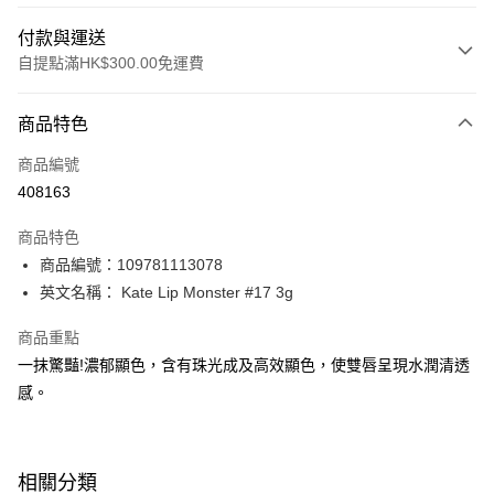
付款與運送
自提點滿HK$300.00免運費
付款方式
商品特色
信用卡
商品編號
Apple Pay
408163
AlipayHK
商品特色
PayMe
商品編號：109781113078
英文名稱： Kate Lip Monster #17 3g
WeChat Pay
商品重點
BoC Pay
一抹驚豔!濃郁顯色，含有珠光成及高效顯色，使雙唇呈現水潤清透
感。
送貨方式
順豐自助櫃 - 確認發貨後1-3個工作天送達
每筆HK$65.00，滿HK$300.00或以上免運費
相關分類