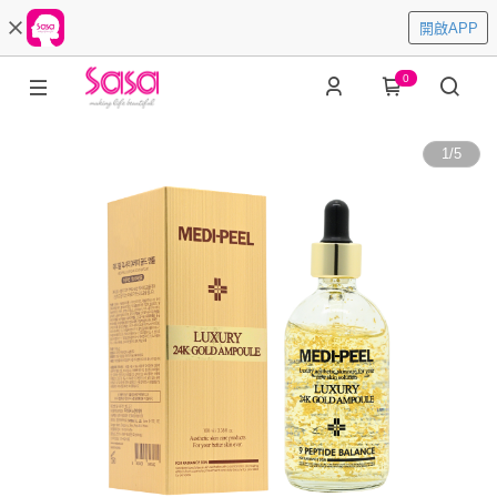
開啟APP
0
1
/
5