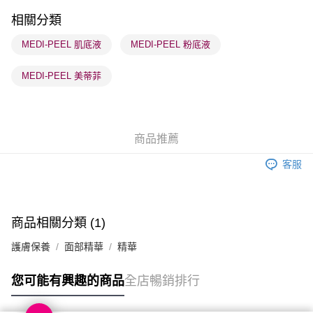
順豐站及營業點 - 確認發貨後1-3個工作天送達
相關分類
每筆HK$65.00，滿HK$300.00或以上免運費
MEDI-PEEL 肌底液
MEDI-PEEL 粉底液
確認發貨後1-3 工作天送達，訂單將隨機分配至SF順豐速運或京東
MEDI-PEEL 美蒂菲
物流公司進行物流配送
每筆HK$65.00，滿HK$300.00或以上免運費
(香港門市) 只顯示可選門市。確認發貨後2-5個工作天到店，3天內
商品推薦
取。逾期會取消訂單，並不會安排重寄
每筆HK$20.00，滿HK$100.00或以上免運費
客服
(澳門門市) 只顯示可選門市。確認發貨後2-5個工作天到店，3天內
取。逾期會取消訂單，並不會安排重寄
每筆HK$20.00，滿HK$100.00或以上免運費
商品相關分類 (1)
澳門地區配送 - 確認發貨後1-4個工作天送達
運費表
護膚保養
面部精華
精華
您可能有興趣的商品
全店暢銷排行