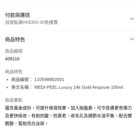
付款與運送
自提點滿HK$300.00免運費
付款方式
商品特色
信用卡
商品編號
Apple Pay
408116
AlipayHK
商品特色
PayMe
商品編號： 110598802001
英文名稱： MEDI-PEEL Luxury 24k Gold Ampoule 100ml
WeChat Pay
商品重點
BoC Pay
蘊含黃金成份，可提升保濕效果，加入胎盤素，可令皮膚更有彈力
及更快吸收，有助抗皺，抗衰老，收毛孔及調節水油平衡，配合煙
送貨方式
酰胺，幫助亮白淡斑。
順豐自助櫃 - 確認發貨後1-3個工作天送達
每筆HK$65.00，滿HK$300.00或以上免運費