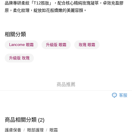
品牌專研柔紋「T12胜肽」，配合核心精純玫瑰凝萃，卓效充盈膠
原，柔化紋理，綻放如花般嬌嫩的美麗容顏。
送貨方式
順豐自助櫃 - 確認發貨後1-3個工作天送達
每筆HK$65.00，滿HK$300.00或以上免運費
相關分類
順豐站及營業點 - 確認發貨後1-3個工作天送達
Lancome 眼霜
升級版 眼霜
玫瑰 眼霜
每筆HK$65.00，滿HK$300.00或以上免運費
升級版 玫瑰
確認發貨後1-3 工作天送達，訂單將隨機分配至SF順豐速運或京東
物流公司進行物流配送
每筆HK$65.00，滿HK$300.00或以上免運費
商品推薦
(香港門市) 只顯示可選門市。確認發貨後2-5個工作天到店，3天內
取。逾期會取消訂單，並不會安排重寄
客服
每筆HK$20.00，滿HK$100.00或以上免運費
(澳門門市) 只顯示可選門市。確認發貨後2-5個工作天到店，3天內
取。逾期會取消訂單，並不會安排重寄
商品相關分類 (2)
每筆HK$20.00，滿HK$100.00或以上免運費
護膚保養
眼部護理
眼霜