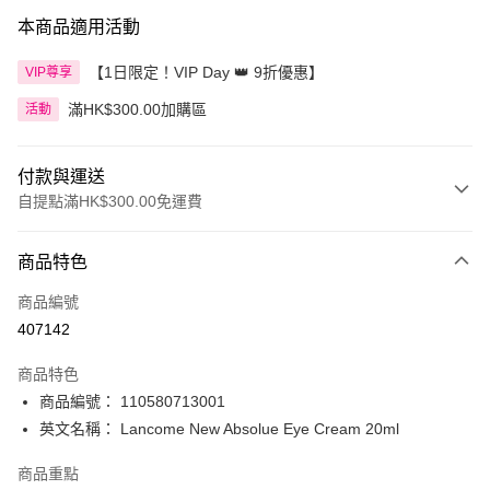
本商品適用活動
【1日限定！VIP Day 👑 9折優惠】
VIP尊享
滿HK$300.00加購區
活動
付款與運送
自提點滿HK$300.00免運費
付款方式
商品特色
信用卡
商品編號
Apple Pay
407142
AlipayHK
商品特色
PayMe
商品編號： 110580713001
英文名稱： Lancome New Absolue Eye Cream 20ml
WeChat Pay
商品重點
BoC Pay