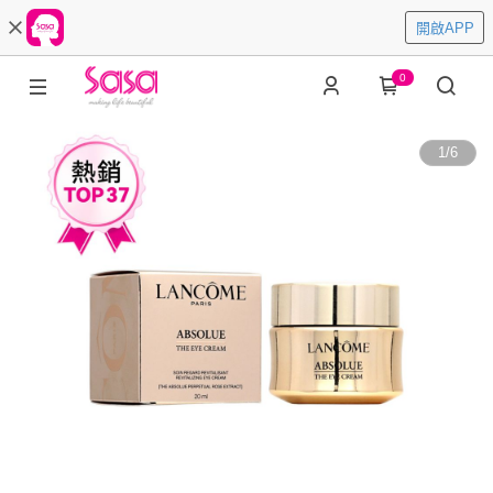
開啟APP
0
1
/
6