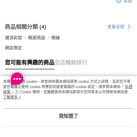
客服
澳門地區配送 - 確認發貨後1-4個工作天送達
運費表
商品相關分類 (4)
查看全部
潮流彩妝
眼部用品
眼線
網店限定
您可能有興趣的商品
全店暢銷排行
本網站中使用 cookie，欲查詢有關本網站使用 cookie 方式之詳情，及若您不希
熱門標籤
望在電腦上使用 cookie 時應如何變更電腦的 cookie 設定，請參閱本網站「
私隱
政策
」之 Cookie 聲明。您繼續使用本網站即表示您同意本公司得按本網站使用
條款之 Cookie 聲明使用 cookie。
了解更多 >
熱銷排行
最新商品
人氣推薦
我知道了