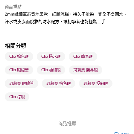
BoC Pay
商品重點
2mm纖細筆芯質地柔軟，細膩流暢，持久不暈染，完全不會因水、
送貨方式
汗水或皮脂而脫妝的防水配方，讓初學者也能輕鬆上手。
順豐自助櫃 - 確認發貨後1-3個工作天送達
每筆HK$65.00，滿HK$300.00或以上免運費
順豐站及營業點 - 確認發貨後1-3個工作天送達
相關分類
每筆HK$65.00，滿HK$300.00或以上免運費
Clio 棕色眼
Clio 防水眼
Clio 簡易眼
確認發貨後1-3 工作天送達，訂單將隨機分配至SF順豐速運或京東
Clio 眼線筆
Clio 極細眼
珂莉奧 簡易眼
物流公司進行物流配送
每筆HK$65.00，滿HK$300.00或以上免運費
珂莉奧 眼線筆
珂莉奧 棕色眼
珂莉奧 極細眼
(香港門市) 只顯示可選門市。確認發貨後2-5個工作天到店，3天內
取。逾期會取消訂單，並不會安排重寄
Clio 棕眼
每筆HK$20.00，滿HK$100.00或以上免運費
(澳門門市) 只顯示可選門市。確認發貨後2-5個工作天到店，3天內
取。逾期會取消訂單，並不會安排重寄
商品推薦
每筆HK$20.00，滿HK$100.00或以上免運費