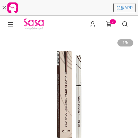
開啟APP
0
1
/
5