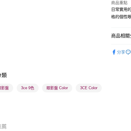
商品重點
WeChat P
日常實用
格的個性眼
BoC Pay
商品相關分
送貨方式
順豐自助櫃
潮流彩妝
分享
每筆HK$6
本月人氣
順豐站及營
每筆HK$6
分類
確認發貨後
 眼影盤
3ce 9色
眼影盤 Color
3CE Color
物流公司
每筆HK$6
(香港門市
取。逾期
每筆HK$2
推薦