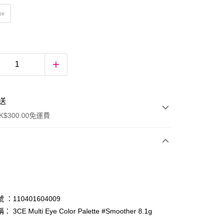
er
送
$300.00免運費
：110401604009
3CE Multi Eye Color Palette #Smoother 8.1g