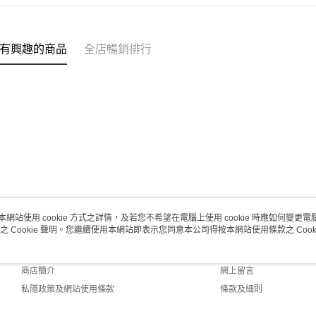
(澳門門市
取。逾期
有興趣的商品
全店暢銷排行
每筆HK$2
澳門地區配
本網站使用 cookie 方式之詳情，及若您不希望在電腦上使用 cookie 時應如何變更電腦的
之 Cookie 聲明。您繼續使用本網站即表示您同意本公司得按本網站使用條款之 Cooki
關於我們
客戶服務
品牌故事
購物說明
商店簡介
網上留言
私隱政策及網站使用條款
條款及細則
聯絡我們