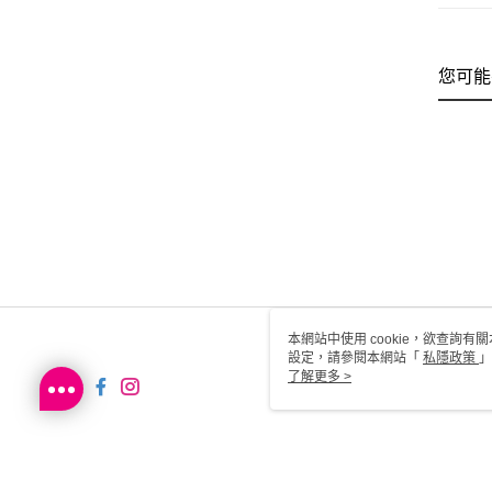
您可能
本網站中使用 cookie，欲查詢有關
設定，請參閱本網站「
私隱政策
」
用 cookie。
了解更多 >