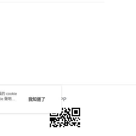
) 只顯示可選門市。確認發貨後2-5個工作天到店，3天內
會取消訂單，並不會安排重寄
0.00，滿HK$100.00或以上免運費
送 - 確認發貨後1-4個工作天送達
運費表
 cookie
e 聲明使
我知道了
官方APP