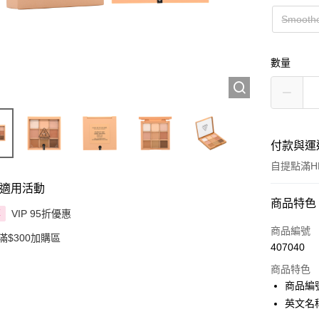
Smooth
數量
付款與運
自提點滿HK
適用活動
付款方式
商品特色
VIP 95折優惠
享
信用卡
商品編號
滿$300加購區
407040
Apple Pay
商品特色
AlipayHK
商品編號 
英文名稱： 
PayMe