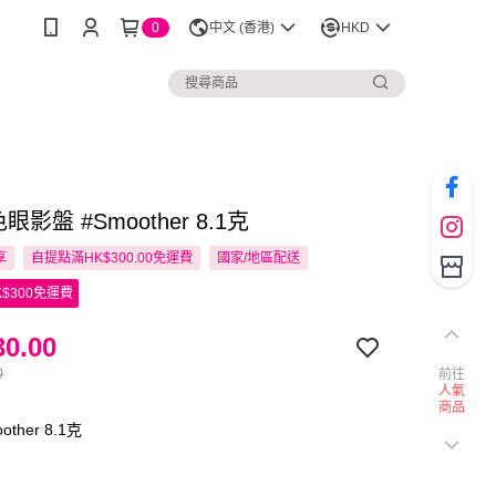
0
中文 (香港)
HKD
色眼影盤 #Smoother 8.1克
享
自提點滿HK$300.00免運費
國家/地區配送
$300免運費
0.00
0
前往
人氣
商品
ther 8.1克