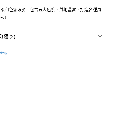
ay
的柔和色系眼影，包含五大色系，質地豐富，打造各種風
妝!
類 (2)
 - 確認發貨後1-3個工作天送達
眼部用品
眼影
客服
5.00，滿HK$300.00或以上免運費
推薦
女神必備 迷人彩妝
業點 - 確認發貨後1-3個工作天送達
5.00，滿HK$300.00或以上免運費
1-3 工作天送達，訂單將隨機分配至SF順豐速運或京東
進行物流配送
5.00，滿HK$300.00或以上免運費
) 只顯示可選門市。確認發貨後2-5個工作天到店，3天內
會取消訂單，並不會安排重寄
0.00，滿HK$100.00或以上免運費