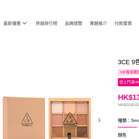
最新優惠
熱銷排行榜
品牌總覽
專題推介
付款獎賞
3CE 9
VIP尊享
獨
送上門滿HK
HK$13
HK$329.0
種類：Smoo
顏色