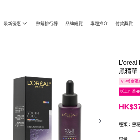
最新優惠
熱銷排行榜
品牌總覽
專題推介
付款獎賞
L’or
黑精華 
VIP尊享
獨
送上門滿HK
HK$37
種類：黑精
容量