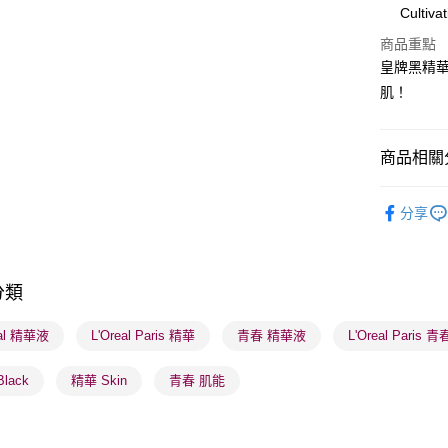
Cultiva
WeChat P
商品重點
皇牌黑精
BoC Pay
肌！
送貨方式
商品相關分
順豐自助櫃
護膚保養
每筆HK$6
分享
本月人氣
順豐站及營
每筆HK$6
分類
確認發貨後
物流公司
eal 精華液
L'Oreal Paris 精華
青春 精華液
L'Oreal Paris 青
每筆HK$6
lack
精華 Skin
青春 肌能
(香港門市
取。逾期
每筆HK$2