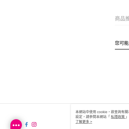
商品
您可能
本網站中使用 cookie，欲查詢有關
設定，請參閱本網站「
私隱政策
」
用 cookie。
了解更多 >