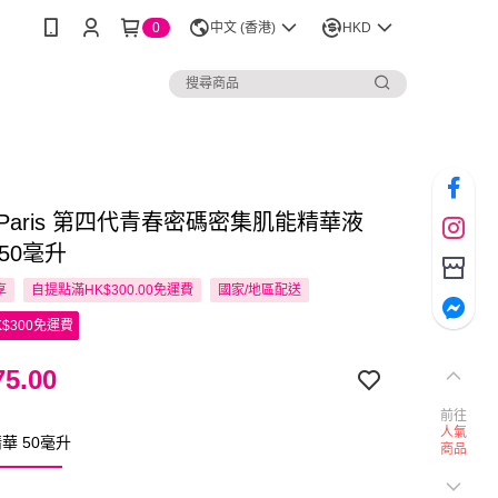
0
中文 (香港)
HKD
eal Paris 第四代青春密碼密集肌能精華液
50毫升
享
自提點滿HK$300.00免運費
國家/地區配送
$300免運費
5.00
前往
人氣
華 50毫升
商品