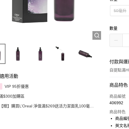
50毫升
數量
付款與運
自提點滿HK
適用活動
付款方式
商品特色
VIP 95折優惠
享
信用卡
滿$300加購區
商品編號
406992
【贈】購買L’Oreal 淨值滿$269送活力潔面乳100毫
Apple Pay
升，滿$399送3合1卸妝水400毫升
商品特色
AlipayHK
商品編號
英文名稱： 
PayMe