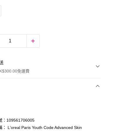
送
$300.00免運費
：109561706005
L'oreal Paris Youth Code Advanced Skin