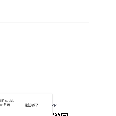
) 只顯示可選門市。確認發貨後2-5個工作天到店，3天內
會取消訂單，並不會安排重寄
0.00，滿HK$100.00或以上免運費
送 - 確認發貨後1-4個工作天送達
運費表
 cookie
e 聲明使
我知道了
官方APP