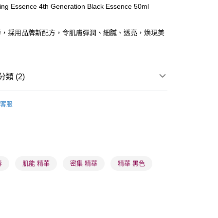
ting Essence 4th Generation Black Essence 50ml
ay
華，採用品牌新配方，令肌膚彈潤、細膩、透亮，煥現美
類 (2)
 - 確認發貨後1-3個工作天送達
面部精華
精華
5.00，滿HK$300.00或以上免運費
客服
推薦
護膚保養 亮澤美肌
業點 - 確認發貨後1-3個工作天送達
5.00，滿HK$300.00或以上免運費
1-3 工作天送達，訂單將隨機分配至SF順豐速運或京東
進行物流配送
春
肌能 精華
密集 精華
精華 黑色
5.00，滿HK$300.00或以上免運費
) 只顯示可選門市。確認發貨後2-5個工作天到店，3天內
會取消訂單，並不會安排重寄
0.00，滿HK$100.00或以上免運費