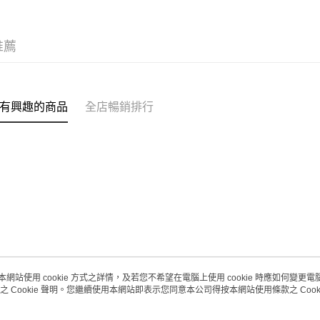
(澳門門市
取。逾期
推薦
每筆HK$2
澳門地區配
有興趣的商品
全店暢銷排行
本網站使用 cookie 方式之詳情，及若您不希望在電腦上使用 cookie 時應如何變更電腦的
之 Cookie 聲明。您繼續使用本網站即表示您同意本公司得按本網站使用條款之 Cooki
關於我們
客戶服務
品牌故事
購物說明