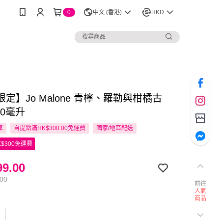
0
中文 (香港)
HKD
定】Jo Malone 青檸、羅勒與柑橘古
00毫升
享
自提點滿HK$300.00免運費
國家/地區配送
$300免運費
9.00
.00
前往
人氣
商品