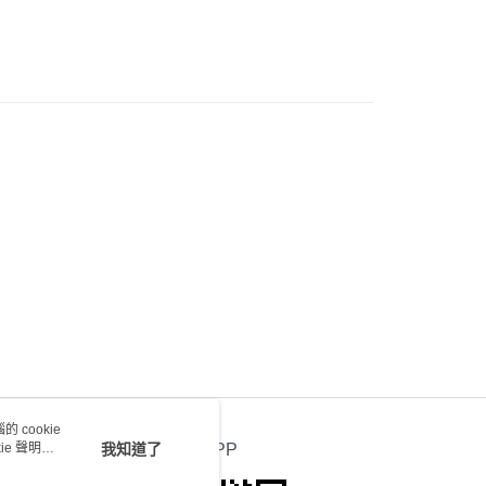
會取消訂單，並不會安排重寄
0.00，滿HK$100.00或以上免運費
送 - 確認發貨後1-4個工作天送達
運費表
 cookie
e 聲明使
我知道了
官方APP