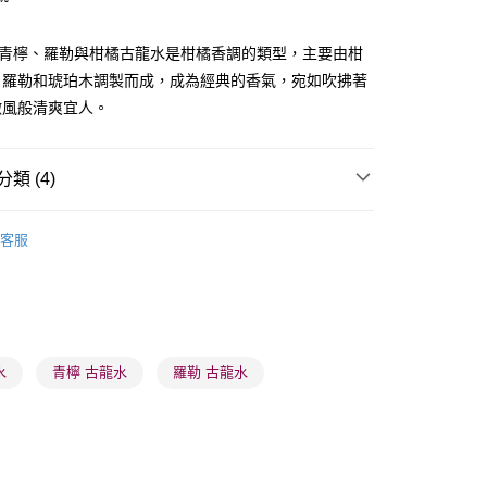
lone青檸、羅勒與柑橘古龍水是柑橘香調的類型，主要由柑
、羅勒和琥珀木調製而成，成為經典的香氣，宛如吹拂著
微風般清爽宜人。
 - 確認發貨後1-3個工作天送達
5.00，滿HK$300.00或以上免運費
類 (4)
業點 - 確認發貨後1-3個工作天送達
女士香水
女士古龍水
5.00，滿HK$300.00或以上免運費
客服
1-3 工作天送達，訂單將隨機分配至SF順豐速運或京東
🌸人氣推薦🌸
古龍水
進行物流配送
推薦
清新香氣 魅力香水
5.00，滿HK$300.00或以上免運費
水
青檸 古龍水
羅勒 古龍水
) 只顯示可選門市。確認發貨後2-5個工作天到店，3天內
會取消訂單，並不會安排重寄
0.00，滿HK$100.00或以上免運費
) 只顯示可選門市。確認發貨後2-5個工作天到店，3天內