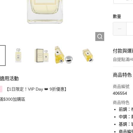
數量
付款與運
自提點滿HK
付款方式
商品特色
適用活動
信用卡
商品編號
【1日限定！VIP Day 👑 9折優惠】
享
406554
Apple Pay
滿$300加購區
商品特色
AlipayHK
前調：
中調：
PayMe
基調：
WeChat P
商品編號: