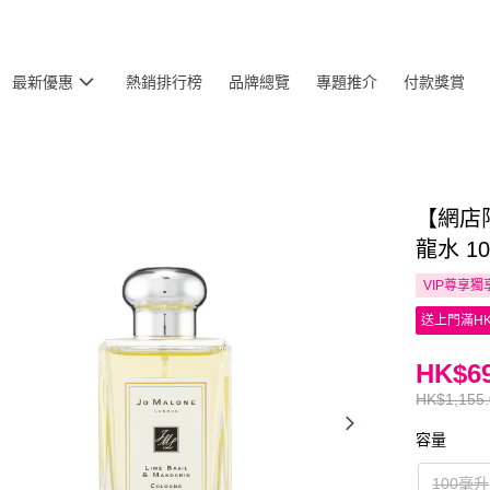
最新優惠
熱銷排行榜
品牌總覽
專題推介
付款獎賞
【網店限
龍水 1
VIP尊享
獨
送上門滿HK
HK$69
HK$1,155
容量
100毫升