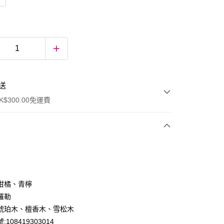
送
$300.00免運費
柑橘、青檸
羅勒
琥珀木、檀香木、雪松木
ay
108419303014