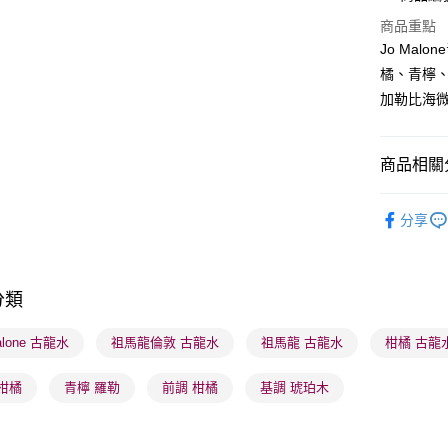
BoC Pay
商品重點
Jo Ma
橘、青檸
送貨方式
加勒比海
順豐自助櫃
每筆HK$6
商品相關分
順豐站及營
香水香薰
每筆HK$6
分享
網店限定
確認發貨後
香水香薰
物流公司
分類
本月人氣
每筆HK$6
alone 古龍水
祖馬龍倫敦 古龍水
祖馬龍 古龍水
柑橘 古龍
(香港門市
取。逾期
柑橘
青檸 羅勒
前調 柑橘
基調 琥珀木
每筆HK$2
(澳門門市