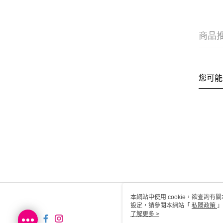
商品
您可能
本網站中使用 cookie，欲查詢有關
設定，請參閱本網站「
私隱政策
」
用 cookie。
了解更多 >