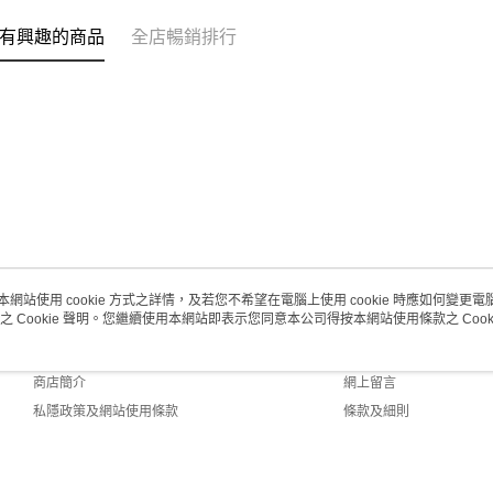
每筆HK$2
有興趣的商品
全店暢銷排行
澳門地區配
本網站使用 cookie 方式之詳情，及若您不希望在電腦上使用 cookie 時應如何變更電腦的
之 Cookie 聲明。您繼續使用本網站即表示您同意本公司得按本網站使用條款之 Cooki
關於我們
客戶服務
品牌故事
購物說明
商店簡介
網上留言
私隱政策及網站使用條款
條款及細則
聯絡我們