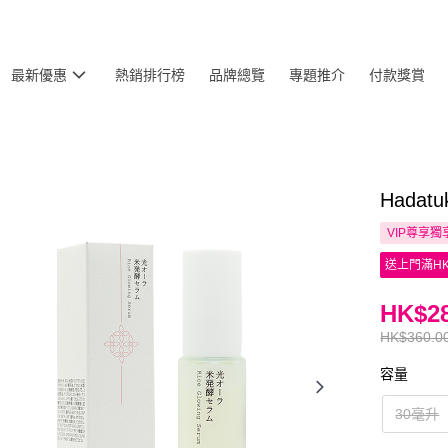
最新優惠
熱銷排行榜
品牌總覽
專題推介
付款獎賞
Hada
VIP尊享
獨
送上門滿HK
HK$28
HK$360.0
容量
30毫升