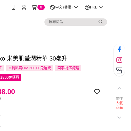
0
中文 (香港)
HKD
tuko 米美肌瑩潤精華 30毫升
享
自提點滿HK$300.00免運費
國家/地區配送
$300免運費
8.00
0
前往
人氣
商品