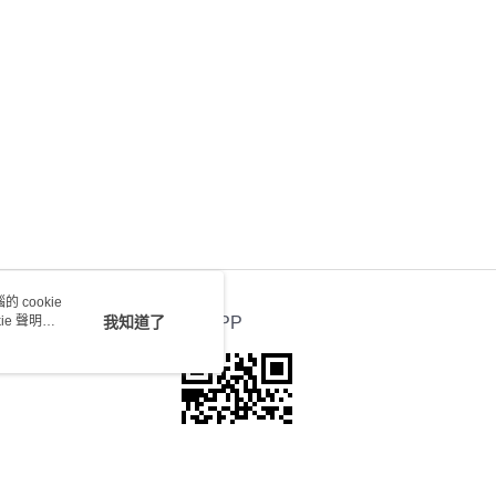
0.00，滿HK$100.00或以上免運費
送 - 確認發貨後1-4個工作天送達
運費表
 cookie
e 聲明使
我知道了
官方APP