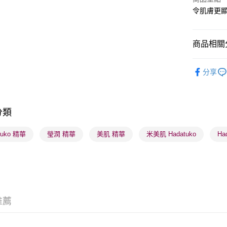
令肌膚更
送貨方式
商品相關分
順豐自助櫃
護膚保養
每筆HK$6
分享
莎莎獨家
順豐站及營
每筆HK$6
莎莎獨家
分類
莎莎獨家
確認發貨後
物流公司
tuko 精華
瑩潤 精華
美肌 精華
米美肌 Hadatuko
Ha
每筆HK$6
(香港門市
取。逾期
每筆HK$2
推薦
(澳門門市
取。逾期