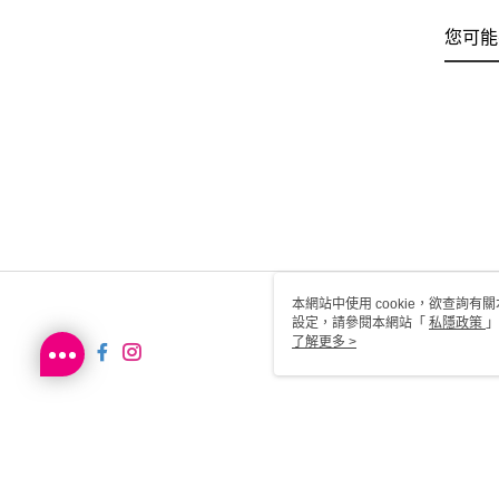
您可能
本網站中使用 cookie，欲查詢有關
設定，請參閱本網站「
私隱政策
」
用 cookie。
了解更多 >