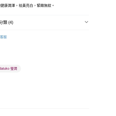
顯健康潤澤，祛黃亮白，緊緻無紋。
類 (4)
 - 確認發貨後1-3個工作天送達
面部精華
精華
5.00，滿HK$300.00或以上免運費
客服
品牌✨
日系品牌
hadatuko 肌っ子
業點 - 確認發貨後1-3個工作天送達
5.00，滿HK$300.00或以上免運費
品牌✨
最新上線
品牌✨
全部產品
1-3 工作天送達，訂單將隨機分配至SF順豐速運或京東
進行物流配送
datuko 瑩潤
5.00，滿HK$300.00或以上免運費
) 只顯示可選門市。確認發貨後2-5個工作天到店，3天內
會取消訂單，並不會安排重寄
0.00，滿HK$100.00或以上免運費
) 只顯示可選門市。確認發貨後2-5個工作天到店，3天內
會取消訂單，並不會安排重寄