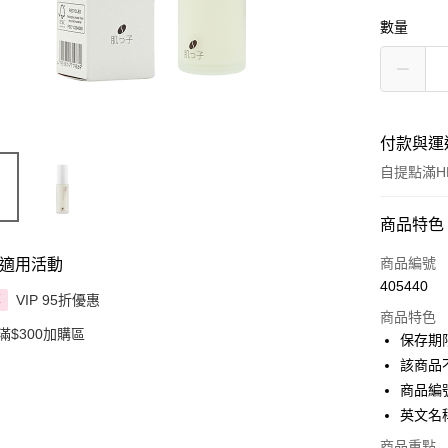
數量
付款與運
自提點滿HK
付款方式
商品特色
信用卡
商品編號
適用活動
405440
Apple Pay
VIP 95折優惠
享
商品特色
滿$300加購區
AlipayHK
保存期限
該商品
PayMe
商品編號
WeChat P
英文名稱：
BoC Pay
商品重點