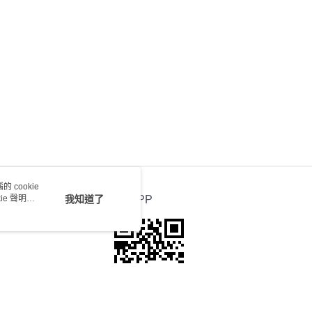
0.00，滿HK$100.00或以上免運費
送 - 確認發貨後1-4個工作天送達
運費表
 cookie
e 聲明使
我知道了
官方APP