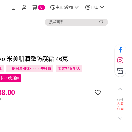
0
中文 (香港)
HKD
tuko 米美肌潤緻防護霜 46克
享
自提點滿HK$300.00免運費
國家/地區配送
$300免運費
8.00
0
前往
人氣
商品