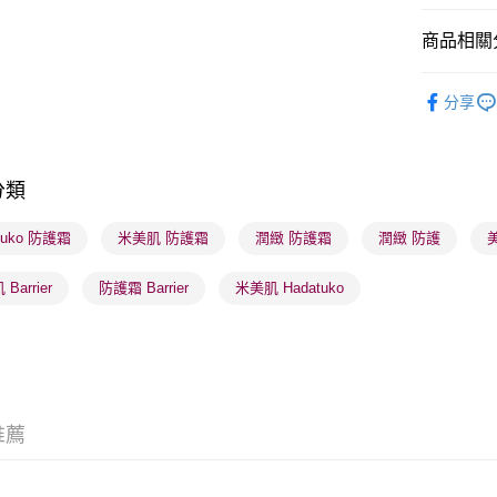
商品相關分
送貨方式
護膚保養
分享
順豐自助櫃
莎莎獨家
每筆HK$6
莎莎獨家
順豐站及營
分類
莎莎獨家
每筆HK$6
tuko 防護霜
米美肌 防護霜
潤緻 防護霜
潤緻 防護
確認發貨後
物流公司
Barrier
防護霜 Barrier
米美肌 Hadatuko
每筆HK$6
(香港門市
取。逾期
每筆HK$2
推薦
(澳門門市
取。逾期