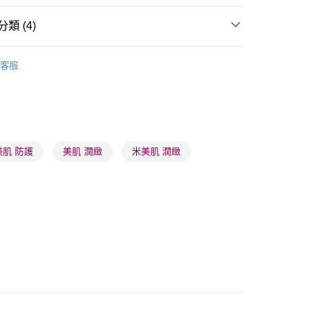
類 (4)
乳液/面霜
面霜
日霜
客服
 - 確認發貨後1-3個工作天送達
品牌✨
日系品牌
hadatuko 肌っ子
5.00，滿HK$300.00或以上免運費
品牌✨
最新上線
業點 - 確認發貨後1-3個工作天送達
品牌✨
全部產品
5.00，滿HK$300.00或以上免運費
美肌 防護
美肌 潤緻
米美肌 潤緻
1-3 工作天送達，訂單將隨機分配至SF順豐速運或京東
進行物流配送
5.00，滿HK$300.00或以上免運費
) 只顯示可選門市。確認發貨後2-5個工作天到店，3天內
會取消訂單，並不會安排重寄
0.00，滿HK$100.00或以上免運費
) 只顯示可選門市。確認發貨後2-5個工作天到店，3天內
會取消訂單，並不會安排重寄