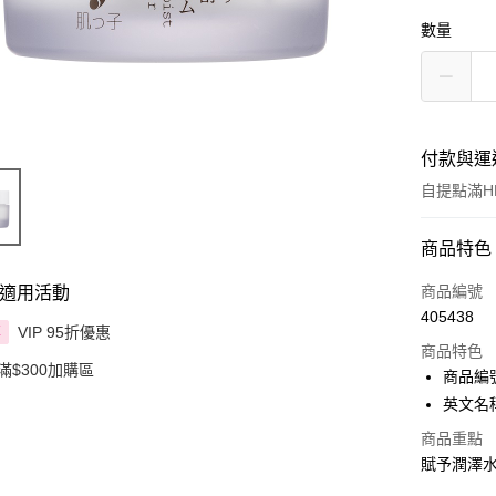
數量
付款與運
自提點滿HK
付款方式
商品特色
信用卡
商品編號
適用活動
405438
Apple Pay
VIP 95折優惠
享
商品特色
滿$300加購區
AlipayHK
商品編號
英文名稱： 
PayMe
商品重點
WeChat P
賦予潤澤
BoC Pay