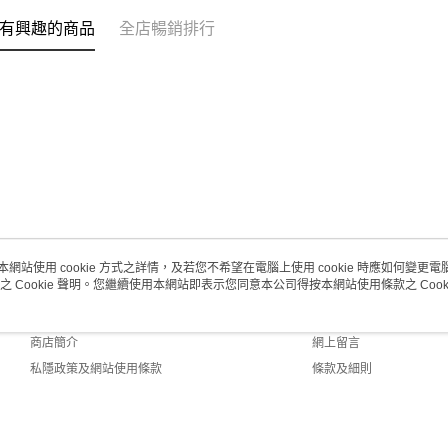
每筆HK$2
有興趣的商品
全店暢銷排行
澳門地區配
本網站使用 cookie 方式之詳情，及若您不希望在電腦上使用 cookie 時應如何變更電腦的
之 Cookie 聲明。您繼續使用本網站即表示您同意本公司得按本網站使用條款之 Cooki
關於我們
客戶服務
品牌故事
購物說明
商店簡介
網上留言
私隱政策及網站使用條款
條款及細則
聯絡我們