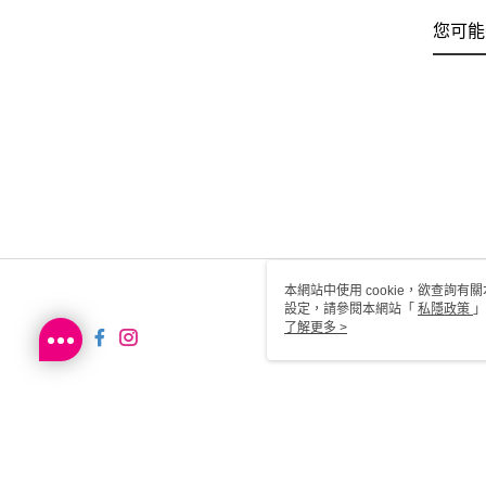
您可能
本網站中使用 cookie，欲查詢有關
設定，請參閱本網站「
私隱政策
」
用 cookie。
了解更多 >