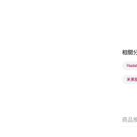
相關
Hada
米美肌 
商品