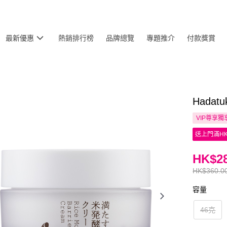
最新優惠
熱銷排行榜
品牌總覽
專題推介
付款獎賞
Hada
VIP尊享
獨
送上門滿HK
HK$28
HK$360.0
容量
46克