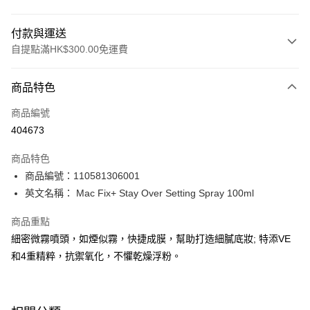
付款與運送
自提點滿HK$300.00免運費
付款方式
商品特色
信用卡
商品編號
Apple Pay
404673
AlipayHK
商品特色
PayMe
商品編號：110581306001
英文名稱： Mac Fix+ Stay Over Setting Spray 100ml
WeChat Pay
商品重點
BoC Pay
細密微霧噴頭，如煙似霧，快捷成膜，幫助打造細膩底妝; 特添VE
和4重精粹，抗禦氧化，不懼乾燥浮粉。
送貨方式
順豐自助櫃 - 確認發貨後1-3個工作天送達
每筆HK$65.00，滿HK$300.00或以上免運費