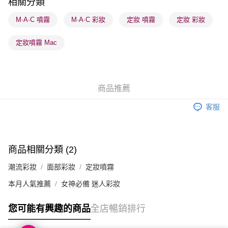
相關分類
順豐站及營業點 - 確認發貨後1-3個工作天送達
M·A·C 噴霧
M·A·C 彩妝
定妝 噴霧
定妝 彩妝
每筆HK$65.00，滿HK$300.00或以上免運費
定妝噴霧 Mac
確認發貨後1-3 工作天送達，訂單將隨機分配至SF順豐速運或京東
物流公司進行物流配送
每筆HK$65.00，滿HK$300.00或以上免運費
商品推薦
(香港門市) 只顯示可選門市。確認發貨後2-5個工作天到店，3天內
取。逾期會取消訂單，並不會安排重寄
客服
每筆HK$20.00，滿HK$100.00或以上免運費
(澳門門市) 只顯示可選門市。確認發貨後2-5個工作天到店，3天內
取。逾期會取消訂單，並不會安排重寄
商品相關分類 (2)
每筆HK$20.00，滿HK$100.00或以上免運費
潮流彩妝
面部彩妝
定妝噴霧
本月人氣推薦
女神必備 迷人彩妝
您可能有興趣的商品
全店暢銷排行