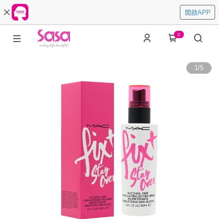
開啟APP
0
1
/
5