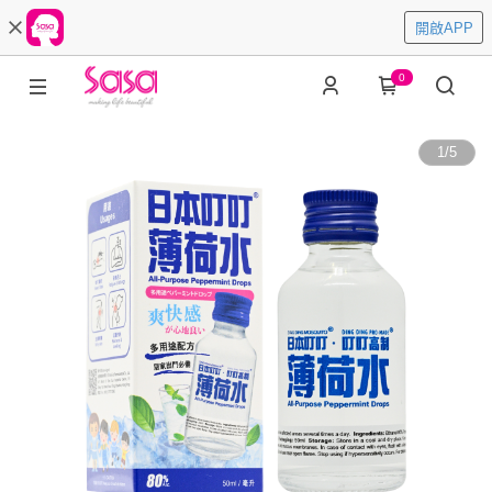
開啟APP
0
1
/
5