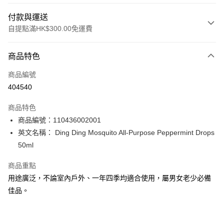
付款與運送
自提點滿HK$300.00免運費
付款方式
商品特色
信用卡
商品編號
Apple Pay
404540
AlipayHK
商品特色
PayMe
商品編號：110436002001
英文名稱： Ding Ding Mosquito All-Purpose Peppermint Drops
WeChat Pay
50ml
BoC Pay
商品重點
用途廣泛，不論室內戶外、一年四季均適合使用，屬男女老少必備
送貨方式
佳品。
順豐自助櫃 - 確認發貨後1-3個工作天送達
每筆HK$65.00，滿HK$300.00或以上免運費