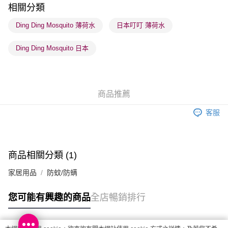
順豐站及營業點 - 確認發貨後1-3個工作天送達
相關分類
每筆HK$65.00，滿HK$300.00或以上免運費
Ding Ding Mosquito 薄荷水
日本叮叮 薄荷水
確認發貨後1-3 工作天送達，訂單將隨機分配至SF順豐速運或京東
Ding Ding Mosquito 日本
物流公司進行物流配送
每筆HK$65.00，滿HK$300.00或以上免運費
(香港門市) 只顯示可選門市。確認發貨後2-5個工作天到店，3天內
商品推薦
取。逾期會取消訂單，並不會安排重寄
每筆HK$20.00，滿HK$100.00或以上免運費
客服
(澳門門市) 只顯示可選門市。確認發貨後2-5個工作天到店，3天內
取。逾期會取消訂單，並不會安排重寄
每筆HK$20.00，滿HK$100.00或以上免運費
商品相關分類 (1)
澳門地區配送 - 確認發貨後1-4個工作天送達
運費表
家居用品
防蚊/防螨
您可能有興趣的商品
全店暢銷排行