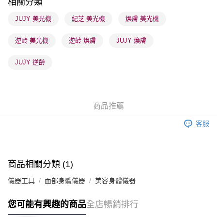
相關分類
順豐站及營業點 - 確認發貨後1-3個工作天送達
JUJY 美光機
紀芝 美光機
煥膚 美光機
每筆HK$65.00，滿HK$300.00或以上免運費
逆齡 美光機
逆齡 煥膚
JUJY 煥膚
確認發貨後1-3 工作天送達，訂單將隨機分配至SF順豐速運或京東
物流公司進行物流配送
JUJY 逆齡
每筆HK$65.00，滿HK$300.00或以上免運費
(香港門市) 只顯示可選門市。確認發貨後2-5個工作天到店，3天內
取。逾期會取消訂單，並不會安排重寄
商品推薦
每筆HK$20.00，滿HK$100.00或以上免運費
客服
(澳門門市) 只顯示可選門市。確認發貨後2-5個工作天到店，3天內
取。逾期會取消訂單，並不會安排重寄
每筆HK$20.00，滿HK$100.00或以上免運費
商品相關分類 (1)
澳門地區配送 - 確認發貨後1-4個工作天送達
運費表
儀器工具
面部身體儀器
美容身體儀器
您可能有興趣的商品
全店暢銷排行