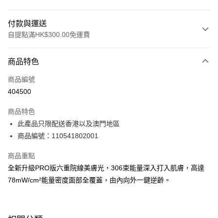
付款與運送
自提點滿HK$300.00免運費
付款方式
商品特色
信用卡
商品編號
Apple Pay
404500
AlipayHK
商品特色
PayMe
此產品只限配送香港以及澳門地區
商品編號：110541802001
WeChat Pay
商品重點
BoC Pay
全新升級PRO版六重院線美膚光，306束能量深入打入肌膚，高達
78mW/cm²能量密度面部全覆蓋，由內向外一鍵逆齡。
送貨方式
順豐自助櫃 - 確認發貨後1-3個工作天送達
每筆HK$65.00，滿HK$300.00或以上免運費