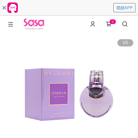
開啟APP
0
1
/
5