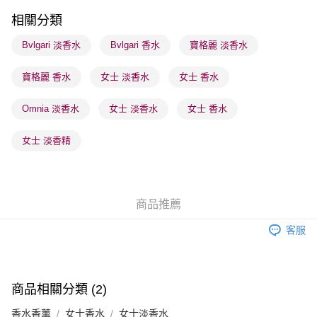
順豐站及營業點 - 確認發貨後1-3個工作天送達
相關分類
每筆HK$65.00，滿HK$300.00或以上免運費
Bvlgari 淡香水
Bvlgari 香水
寶格麗 淡香水
確認發貨後1-3 工作天送達，訂單將隨機分配至SF順豐速運或京東
寶格麗 香水
女士 淡香水
女士 香水
物流公司進行物流配送
每筆HK$65.00，滿HK$300.00或以上免運費
Omnia 淡香水
女士 淡香水
女士 香水
(香港門市) 只顯示可選門市。確認發貨後2-5個工作天到店，3天內
取。逾期會取消訂單，並不會安排重寄
女士 淡香精
每筆HK$20.00，滿HK$100.00或以上免運費
(澳門門市) 只顯示可選門市。確認發貨後2-5個工作天到店，3天內
取。逾期會取消訂單，並不會安排重寄
商品推薦
每筆HK$20.00，滿HK$100.00或以上免運費
客服
商品相關分類 (2)
香水香薰
女士香水
女士淡香水