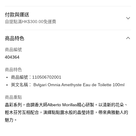
付款與運送
自提點滿HK$300.00免運費
付款方式
商品特色
信用卡
商品編號
Apple Pay
404364
AlipayHK
商品特色
PayMe
商品編號：110506702001
英文名稱： Bvlgari Omnia Amethyste Eau de Toilette 100ml
WeChat Pay
商品重點
BoC Pay
晶彩系列，由調香大師Alberto Morillas精心研製。以清新的花朵、
輕木芬芳互相配合，演繹點點露水般的晶瑩詩意，帶來典雅動人的
送貨方式
魅力。
順豐自助櫃 - 確認發貨後1-3個工作天送達
每筆HK$65.00，滿HK$300.00或以上免運費