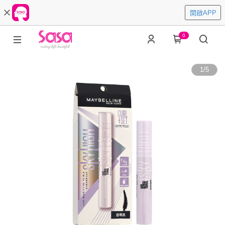
開啟APP
0
1
/
5