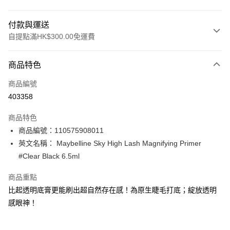
付款與運送
自提點滿HK$300.00免運費
付款方式
商品特色
信用卡
商品編號
Apple Pay
403358
AlipayHK
商品特色
PayMe
商品編號：110575908011
英文名稱： Maybelline Sky High Lash Magnifying Primer
WeChat Pay
#Clear Black 6.5ml
BoC Pay
商品重點
比起透明底膏更能刷出超自然存在感！為原生睫毛打底；綻放透明
送貨方式
感眼神！
順豐自助櫃 - 確認發貨後1-3個工作天送達
每筆HK$65.00，滿HK$300.00或以上免運費