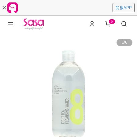
開啟APP
0
1
/
6