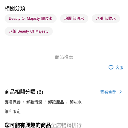
每筆HK$65.00，滿HK$300.00或以上免運費
相關分類
順豐站及營業點 - 確認發貨後1-3個工作天送達
Beauty Of Majesty 卸妝水
瑰麗 卸妝水
八茶 卸妝水
每筆HK$65.00，滿HK$300.00或以上免運費
八茶 Beauty Of Majesty
確認發貨後1-3 工作天送達，訂單將隨機分配至SF順豐速運或京東
物流公司進行物流配送
每筆HK$65.00，滿HK$300.00或以上免運費
商品推薦
(香港門市) 只顯示可選門市。確認發貨後2-5個工作天到店，3天內
取。逾期會取消訂單，並不會安排重寄
客服
每筆HK$20.00，滿HK$100.00或以上免運費
(澳門門市) 只顯示可選門市。確認發貨後2-5個工作天到店，3天內
取。逾期會取消訂單，並不會安排重寄
商品相關分類 (6)
查看全部
每筆HK$20.00，滿HK$100.00或以上免運費
護膚保養
卸妝清潔
卸妝產品
卸妝水
澳門地區配送 - 確認發貨後1-4個工作天送達
運費表
網店限定
您可能有興趣的商品
全店暢銷排行