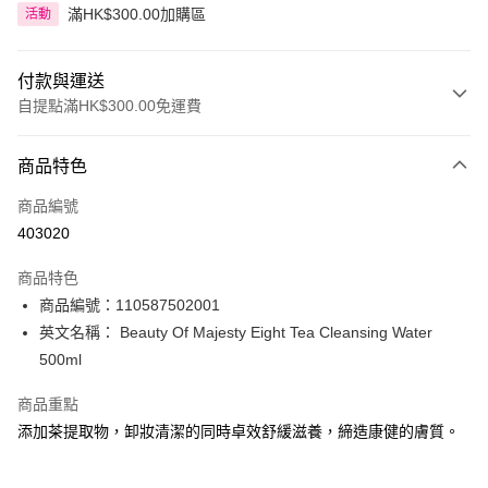
滿HK$300.00加購區
活動
付款與運送
自提點滿HK$300.00免運費
付款方式
商品特色
信用卡
商品編號
Apple Pay
403020
AlipayHK
商品特色
PayMe
商品編號：110587502001
英文名稱： Beauty Of Majesty Eight Tea Cleansing Water
WeChat Pay
500ml
BoC Pay
商品重點
添加茶提取物，卸妝清潔的同時卓效舒緩滋養，締造康健的膚質。
送貨方式
順豐自助櫃 - 確認發貨後1-3個工作天送達