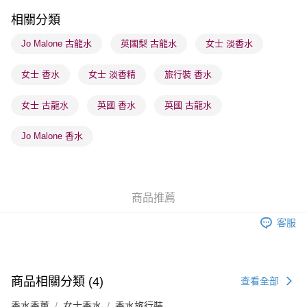
順豐站及營業點 - 確認發貨後1-3個工作天送達
相關分類
每筆HK$65.00，滿HK$300.00或以上免運費
Jo Malone 古龍水
英國梨 古龍水
女士 淡香水
確認發貨後1-3 工作天送達，訂單將隨機分配至SF順豐速運或京東
女士 香水
女士 淡香精
旅行裝 香水
物流公司進行物流配送
每筆HK$65.00，滿HK$300.00或以上免運費
女士 古龍水
英國 香水
英國 古龍水
(香港門市) 只顯示可選門市。確認發貨後2-5個工作天到店，3天內
取。逾期會取消訂單，並不會安排重寄
Jo Malone 香水
每筆HK$20.00，滿HK$100.00或以上免運費
(澳門門市) 只顯示可選門市。確認發貨後2-5個工作天到店，3天內
取。逾期會取消訂單，並不會安排重寄
商品推薦
每筆HK$20.00，滿HK$100.00或以上免運費
客服
澳門地區配送 - 確認發貨後1-4個工作天送達
運費表
商品相關分類 (4)
查看全部
香水香薰
女士香水
香水旅行裝