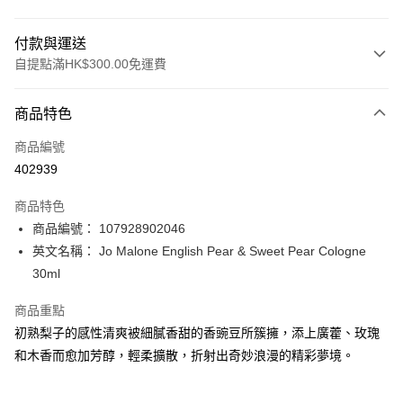
付款與運送
自提點滿HK$300.00免運費
付款方式
商品特色
信用卡
商品編號
Apple Pay
402939
AlipayHK
商品特色
PayMe
商品編號： 107928902046
英文名稱： Jo Malone English Pear & Sweet Pear Cologne
WeChat Pay
30ml
BoC Pay
商品重點
初熟梨子的感性清爽被細膩香甜的香豌豆所簇擁，添上廣藿、玫瑰
送貨方式
和木香而愈加芳醇，輕柔擴散，折射出奇妙浪漫的精彩夢境。
順豐自助櫃 - 確認發貨後1-3個工作天送達
每筆HK$65.00，滿HK$300.00或以上免運費