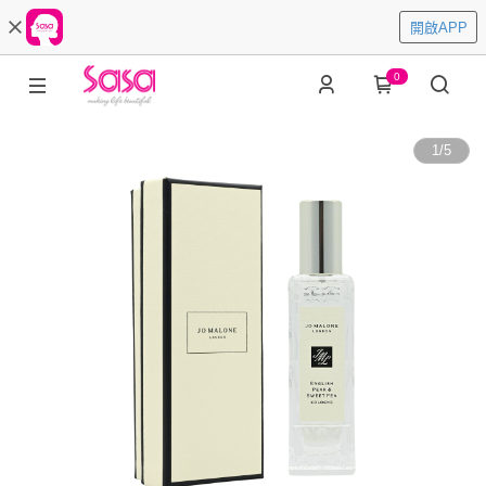
開啟APP
0
1
/
5