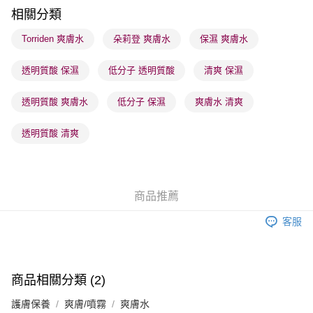
順豐站及營業點 - 確認發貨後1-3個工作天送達
相關分類
每筆HK$65.00，滿HK$300.00或以上免運費
Torriden 爽膚水
朵莉登 爽膚水
保濕 爽膚水
確認發貨後1-3 工作天送達，訂單將隨機分配至SF順豐速運或京東
透明質酸 保濕
低分子 透明質酸
清爽 保濕
物流公司進行物流配送
每筆HK$65.00，滿HK$300.00或以上免運費
透明質酸 爽膚水
低分子 保濕
爽膚水 清爽
(香港門市) 只顯示可選門市。確認發貨後2-5個工作天到店，3天內
取。逾期會取消訂單，並不會安排重寄
透明質酸 清爽
每筆HK$20.00，滿HK$100.00或以上免運費
(澳門門市) 只顯示可選門市。確認發貨後2-5個工作天到店，3天內
取。逾期會取消訂單，並不會安排重寄
商品推薦
每筆HK$20.00，滿HK$100.00或以上免運費
客服
澳門地區配送 - 確認發貨後1-4個工作天送達
運費表
商品相關分類 (2)
護膚保養
爽膚/噴霧
爽膚水