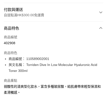
付款與運送
自提點滿HK$300.00免運費
付款方式
商品特色
信用卡
商品編號
Apple Pay
402908
AlipayHK
商品特色
PayMe
商品編號： 110589002001
英文名稱： Torriden Dive In Low Molecular Hyaluronic Acid
WeChat Pay
Toner 300ml
BoC Pay
商品重點
弱酸性的清爽型化妝水，富含多種玻尿酸，給肌膚帶來輕型保濕和
送貨方式
柔滑觸感。
順豐自助櫃 - 確認發貨後1-3個工作天送達
每筆HK$65.00，滿HK$300.00或以上免運費