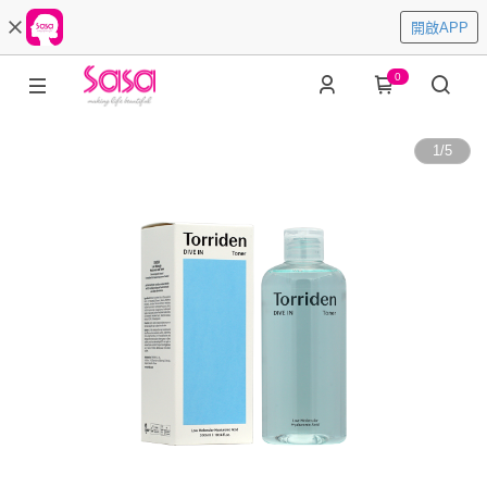
開啟APP
0
1
/
5