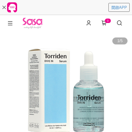
開啟APP
0
1
/
5