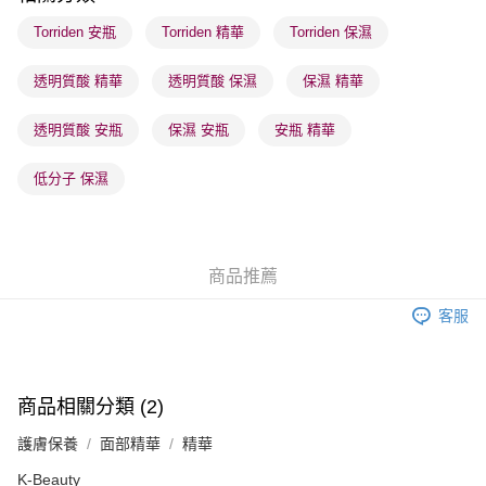
每筆HK$65.00，滿HK$300.00或以上免運費
Torriden 安瓶
Torriden 精華
Torriden 保濕
確認發貨後1-3 工作天送達，訂單將隨機分配至SF順豐速運或京東
透明質酸 精華
透明質酸 保濕
保濕 精華
物流公司進行物流配送
每筆HK$65.00，滿HK$300.00或以上免運費
透明質酸 安瓶
保濕 安瓶
安瓶 精華
(香港門市) 只顯示可選門市。確認發貨後2-5個工作天到店，3天內
取。逾期會取消訂單，並不會安排重寄
低分子 保濕
每筆HK$20.00，滿HK$100.00或以上免運費
(澳門門市) 只顯示可選門市。確認發貨後2-5個工作天到店，3天內
取。逾期會取消訂單，並不會安排重寄
商品推薦
每筆HK$20.00，滿HK$100.00或以上免運費
客服
澳門地區配送 - 確認發貨後1-4個工作天送達
運費表
商品相關分類 (2)
護膚保養
面部精華
精華
K-Beauty