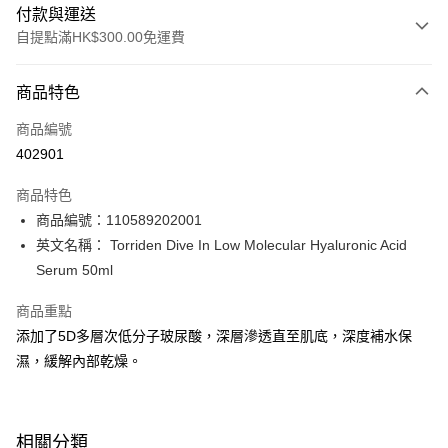
付款與運送
自提點滿HK$300.00免運費
付款方式
商品特色
信用卡
商品編號
Apple Pay
402901
AlipayHK
商品特色
PayMe
商品編號：110589202001
英文名稱： Torriden Dive In Low Molecular Hyaluronic Acid
WeChat Pay
Serum 50ml
BoC Pay
商品重點
添加了5D多層次低分子玻尿酸，深層滲透直至肌底，深度補水保
送貨方式
濕，緩解內部乾燥。
順豐自助櫃 - 確認發貨後1-3個工作天送達
每筆HK$65.00，滿HK$300.00或以上免運費
順豐站及營業點 - 確認發貨後1-3個工作天送達
相關分類