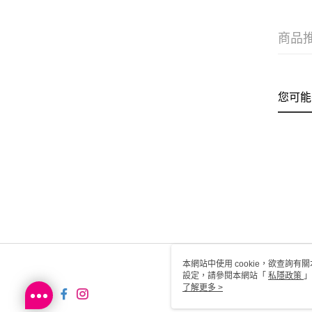
商品
您可能
本網站中使用 cookie，欲查詢有關
設定，請參閱本網站「
私隱政策
」
用 cookie。
了解更多 >