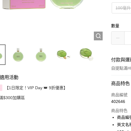
100毫升
數量
付款與運
自提點滿HK
適用活動
付款方式
商品特色
【1日限定！VIP Day 👑 9折優惠】
享
信用卡
商品編號
滿$300加購區
402646
Apple Pay
商品特色
AlipayHK
商品編號 
英文名稱： 
PayMe