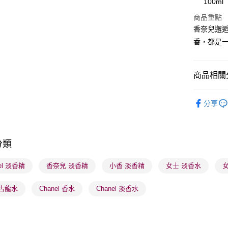
100ml
WeChat P
商品重點
香奈兒邂
BoC Pay
香，都是
送貨方式
商品相關分
順豐自助櫃
香水香薰
每筆HK$6
分享
香水香薰
順豐站及營
每筆HK$6
香水香薰
分類
本月人氣
確認發貨後
物流公司
el 淡香精
香奈兒 淡香精
小香 淡香精
女士 淡香水
每筆HK$6
 古龍水
Chanel 香水
Chanel 淡香水
(香港門市
取。逾期
每筆HK$2