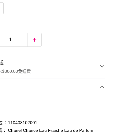
送
$300.00免運費
：110408102001
Chanel Chance Eau Fraîche Eau de Parfum