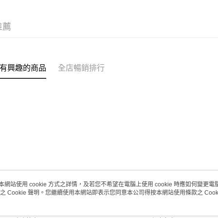
(澳門門市
取。逾期
推薦
每筆HK$2
澳門地區配
有興趣的商品
全店暢銷排行
本網站使用 cookie 方式之詳情，及若您不希望在電腦上使用 cookie 時應如何變更電腦的
之 Cookie 聲明。您繼續使用本網站即表示您同意本公司得按本網站使用條款之 Cooki
關於我們
客戶服務
品牌故事
購物說明