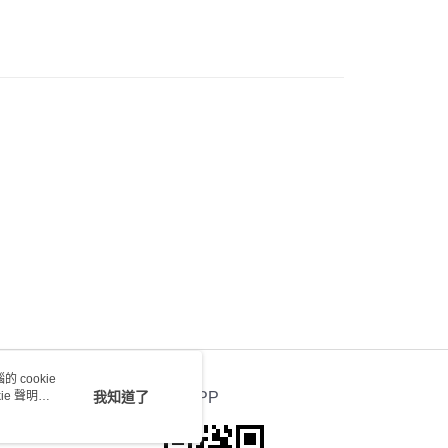
) 只顯示可選門市。確認發貨後2-5個工作天到店，3天內
會取消訂單，並不會安排重寄
0.00，滿HK$100.00或以上免運費
送 - 確認發貨後1-4個工作天送達
運費表
 cookie
e 聲明使
我知道了
官方APP