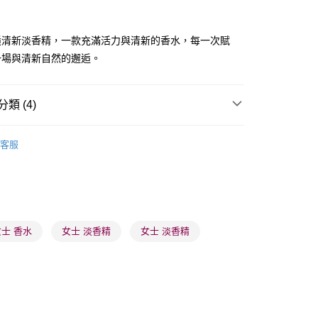
ay
逅清新淡香精，一款充滿活力與清新的香水，每一次賦
一場與清新自然的邂逅。
類 (4)
 - 確認發貨後1-3個工作天送達
女士香水
女士香精
5.00，滿HK$300.00或以上免運費
客服
🌸人氣推薦🌸
香精
業點 - 確認發貨後1-3個工作天送達
5.00，滿HK$300.00或以上免運費
🌸人氣推薦🌸
網店限定優惠專區
推薦
清新香氣 魅力香水
1-3 工作天送達，訂單將隨機分配至SF順豐速運或京東
進行物流配送
女士 香水
女士 淡香精
女士 淡香精
5.00，滿HK$300.00或以上免運費
) 只顯示可選門市。確認發貨後2-5個工作天到店，3天內
會取消訂單，並不會安排重寄
0.00，滿HK$100.00或以上免運費