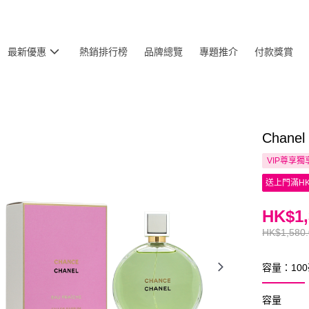
最新優惠
熱銷排行榜
品牌總覽
專題推介
付款獎賞
Chane
VIP尊享
獨
送上門滿HK
HK$1,
HK$1,580
容量：10
容量