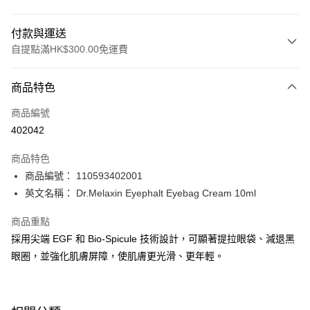
付款與運送
自提點滿HK$300.00免運費
付款方式
商品特色
信用卡
商品編號
Apple Pay
402042
AlipayHK
商品特色
PayMe
商品編號： 110593402001
英文名稱： Dr.Melaxin Eyephalt Eyebag Cream 10ml
WeChat Pay
商品重點
BoC Pay
採用尖端 EGF 和 Bio-Spicule 技術設計，可顯著提拉眼袋、減退黑
眼圈，並強化肌膚屏障，使肌膚更光滑、更年輕。
送貨方式
順豐自助櫃 - 確認發貨後1-3個工作天送達
每筆HK$65.00，滿HK$300.00或以上免運費