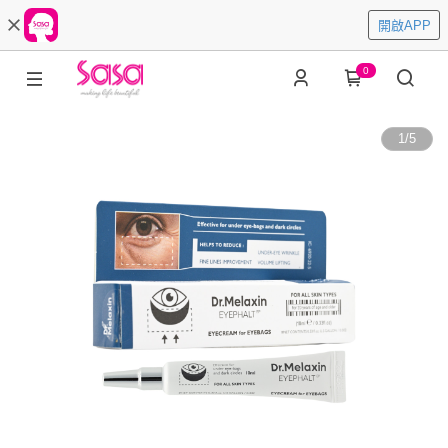
開啟APP
0
1
/
5