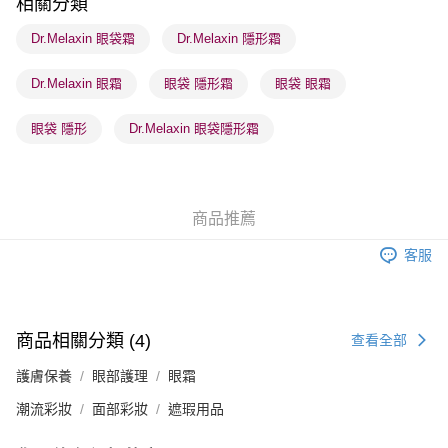
相關分類
順豐站及營業點 - 確認發貨後1-3個工作天送達
Dr.Melaxin 眼袋霜
Dr.Melaxin 隱形霜
每筆HK$65.00，滿HK$300.00或以上免運費
Dr.Melaxin 眼霜
眼袋 隱形霜
眼袋 眼霜
確認發貨後1-3 工作天送達，訂單將隨機分配至SF順豐速運或京東
物流公司進行物流配送
眼袋 隱形
Dr.Melaxin 眼袋隱形霜
每筆HK$65.00，滿HK$300.00或以上免運費
(香港門市) 只顯示可選門市。確認發貨後2-5個工作天到店，3天內
取。逾期會取消訂單，並不會安排重寄
商品推薦
每筆HK$20.00，滿HK$100.00或以上免運費
客服
(澳門門市) 只顯示可選門市。確認發貨後2-5個工作天到店，3天內
取。逾期會取消訂單，並不會安排重寄
每筆HK$20.00，滿HK$100.00或以上免運費
商品相關分類 (4)
查看全部
澳門地區配送 - 確認發貨後1-4個工作天送達
運費表
護膚保養
眼部護理
眼霜
潮流彩妝
面部彩妝
遮瑕用品